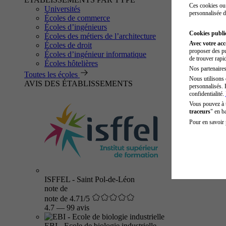
Ces cookies ou 
Universités
personnalisée d
Écoles de commerce
Écoles d’ingénieurs
Cookies public
Écoles des métiers de l’architecture
Avec votre ac
Écoles de droit
proposer des pu
Écoles d’ingénieur informatique
de trouver rapi
Écoles hôtelières
Nos partenaires 
Toutes les écoles
Nous utilisons 
AVIS DES ÉTABLISSEMENTS
personnalisés. 
confidentialité.
Vous pouvez à
traceurs
" en b
Pour en savoir 
ISFFEL - Saint Pol-de-Léon
note de
note de 4.71/5
4.7
—
99 avis
EBI - Ecole de biologie industrielle