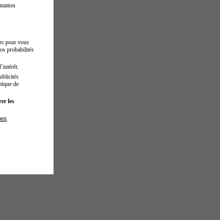
ntation
urs pour vous
os probabilités
’intérêt.
blicités
tique de
er les
ies
.