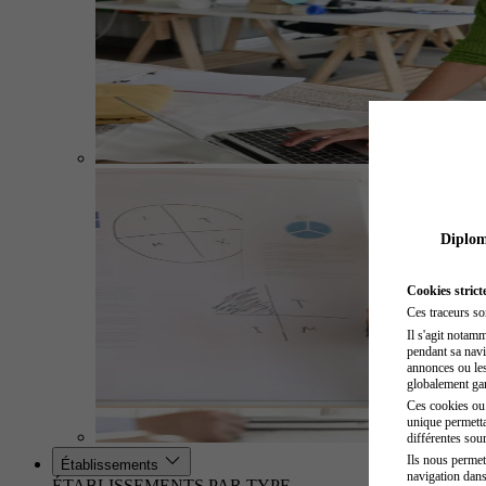
Diplome
Cookies strict
Ces traceurs so
Il s'agit notam
pendant sa navig
annonces ou les 
globalement gara
Ces cookies ou t
unique permetta
différentes sour
Ils nous permet
Établissements
navigation dans
ÉTABLISSEMENTS PAR TYPE