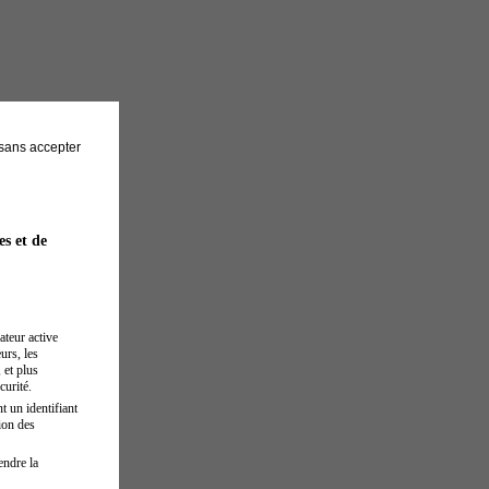
sans accepter
es et de
ateur active
urs, les
 et plus
curité.
t un identifiant
ion des
endre la