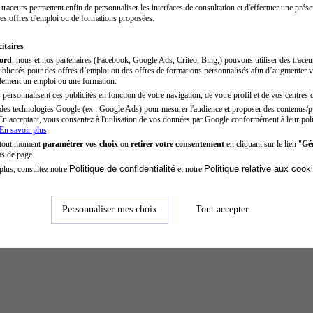
traceurs permettent enfin de personnaliser les interfaces de consultation et d'effectuer une prése
es offres d'emploi ou de formations proposées.
itaires
cord
, nous et nos partenaires (Facebook, Google Ads, Critéo, Bing,) pouvons utiliser des trace
blicités pour des offres d’emploi ou des offres de formations personnalisés afin d’augmenter v
dement un emploi ou une formation.
personnalisent ces publicités en fonction de votre navigation, de votre profil et de vos centres d
des technologies Google (ex : Google Ads) pour mesurer l'audience et proposer des contenus/pu
En acceptant, vous consentez à l'utilisation de vos données par Google conformément à leur poli
En savoir plus
 tout moment
paramétrer vos choix
ou
retirer votre consentement
en cliquant sur le lien "
Gér
as de page.
Politique de confidentialité
Politique relative aux cook
plus, consultez notre
et notre
Personnaliser mes choix
Tout accepter