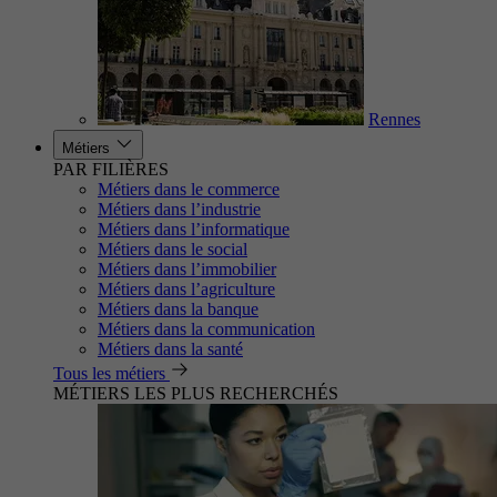
Rennes
Métiers
PAR FILIÈRES
Métiers dans le commerce
Métiers dans l’industrie
Métiers dans l’informatique
Métiers dans le social
Métiers dans l’immobilier
Métiers dans l’agriculture
Métiers dans la banque
Métiers dans la communication
Métiers dans la santé
Tous les métiers
MÉTIERS LES PLUS RECHERCHÉS