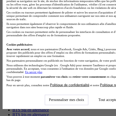
pendant sa navigation sur le site, de stocker des informations temporaires telles que les préf
BTS Communication à Lyon
ou les offres vues, gérer les processus d'identification de l'utilisateur, vérifier s'il est conn
BTS Ndrc à Lyon
la sécurité du site web en détectant les tentatives d'accès frauduleux ou les violations de sécu
Ces cookies ou traceurs permettent également de piloter et suivre les sources d'acquisition d'
Les intitulés de diplôme par alternance
unique permettant de comprendre comment nos utilisateurs naviguent sur nos sites et nos ap
sources de trafic.
les plus recherchés
Ils nous permettent également d’observer le comportement de nos utilisateurs afin d'amélior
navigation dans nos sites beaucoup plus rapide et fluide.
Ces cookies ou traceurs permettent enfin de personnaliser les interfaces de consultation et d
BTS Esf en alternance
personnalisée des offres d'emploi ou de formations proposées.
BTS Dietetique en alternance
BTS Mco en alternance
Cookies publicitaires
BTS Pi en alternance
Avec votre accord
, nous et nos partenaires (Facebook, Google Ads, Critéo, Bing,) pouvons 
proposer des publicités pour des offres d’emploi ou des offres de formations personnalisés
BTS Sp3s en alternance
trouver rapidement un emploi ou une formation.
Master CCA en alternance
Nos partenaires personnalisent ces publicités en fonction de votre navigation, de votre profil
BTS Ndrc en alternance
Nous utilisons des technologies Google (ex : Google Ads) pour mesurer l'audience et propos
BTS Sam en alternance
personnalisés. En acceptant, vous consentez à l'utilisation de vos données par Google conf
confidentialité.
En savoir plus
Cap Fleuriste en alternance
Vous pouvez à tout moment
paramétrer vos choix
ou
retirer votre consentement
en cliqu
BTS Sio en alternance
bas de page.
MSc Marketing Digital en alternance
Politique de confidentialité
Politique 
Pour en savoir plus, consultez notre
et notre
BTS Gpme en alternance
Cap Electricien en alternance
BTS Gpn en alternance
Personnaliser mes choix
Tout accept
BTS Domotique en alternance
BAC Pro Agora en alternance
BTS Sta en alternance
BTS Iris en alternance