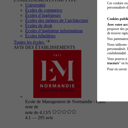
Ces cookies ou 
Universités
personnalisée d
Écoles de commerce
Écoles d’ingénieurs
Cookies public
Écoles des métiers de l’architecture
Avec votre ac
Écoles de droit
proposer des pu
Écoles d’ingénieur informatique
de trouver rapi
Écoles hôtelières
Nos partenaires 
Toutes les écoles
Nous utilisons 
AVIS DES ÉTABLISSEMENTS
personnalisés. 
confidentialité.
Vous pouvez à
traceurs
" en b
Pour en savoir 
Ecole de Management de Normandie - Caen
note de
note de 4.13/5
4.1
—
295 avis