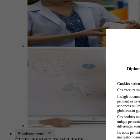
Diplome
Cookies strict
Ces traceurs so
Il s'agit notam
pendant sa navig
annonces ou les 
globalement gara
Ces cookies ou t
unique permetta
différentes sour
Ils nous permet
Établissements
navigation dans
ÉTABLISSEMENTS PAR TYPE