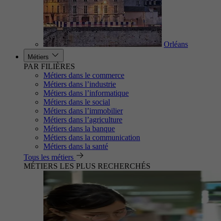
Orléans
Métiers
PAR FILIÈRES
Métiers dans le commerce
Métiers dans l’industrie
Métiers dans l’informatique
Métiers dans le social
Métiers dans l’immobilier
Métiers dans l’agriculture
Métiers dans la banque
Métiers dans la communication
Métiers dans la santé
Tous les métiers
MÉTIERS LES PLUS RECHERCHÉS