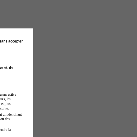
sans accepter
es et de
ateur active
urs, les
 et plus
curité.
t un identifiant
ion des
endre la