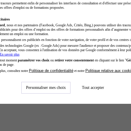
traceurs permettent enfin de personnaliser les interfaces de consultation et d'effectuer une prése
es offres d'emploi ou de formations proposées.
itaires
cord
, nous et nos partenaires (Facebook, Google Ads, Critéo, Bing,) pouvons utiliser des trace
blicités pour des offres d’emploi ou des offres de formations personnalisés afin d’augmenter v
dement un emploi ou une formation.
personnalisent ces publicités en fonction de votre navigation, de votre profil et de vos centres d
des technologies Google (ex : Google Ads) pour mesurer l'audience et proposer des contenus/pu
En acceptant, vous consentez à l'utilisation de vos données par Google conformément à leur poli
En savoir plus
 tout moment
paramétrer vos choix
ou
retirer votre consentement
en cliquant sur le lien "
Gér
as de page.
Politique de confidentialité
Politique relative aux cook
plus, consultez notre
et notre
Personnaliser mes choix
Tout accepter