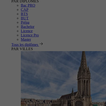
PAR DIPLÔMES
Bac PRO
CAP
BTS
BUT
Prépa
Bachelor
Licence
Licence Pro
Master
Tous les diplômes
PAR VILLES