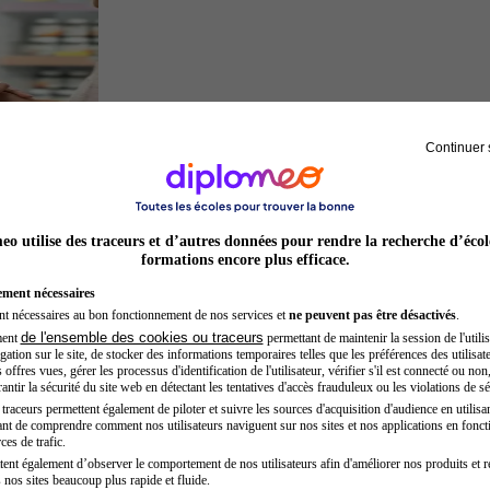
Continuer 
Préparateur en pharmacie
o utilise des traceurs et d’autres données pour rendre la recherche d’écol
formations encore plus efficace.
ement nécessaires
nt nécessaires au bon fonctionnement de nos services et
ne peuvent pas être désactivés
.
de l'ensemble des cookies ou traceurs
ment
permettant de maintenir la session de l'utilis
ation sur le site, de stocker des informations temporaires telles que les préférences des utilisate
offres vues, gérer les processus d'identification de l'utilisateur, vérifier s'il est connecté ou non,
ntir la sécurité du site web en détectant les tentatives d'accès frauduleux ou les violations de sé
raceurs permettent également de piloter et suivre les sources d'acquisition d'audience en utilisan
nt de comprendre comment nos utilisateurs naviguent sur nos sites et nos applications en fonct
Chef de projet
ces de trafic.
tent également d’observer le comportement de nos utilisateurs afin d'améliorer nos produits et r
 nos sites beaucoup plus rapide et fluide.