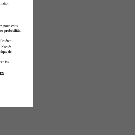
ntation
urs pour vous
os probabilités
’intérêt.
blicités
tique de
er les
ies
.