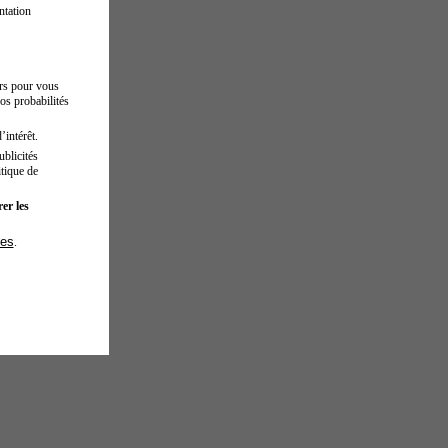
ntation
urs pour vous
os probabilités
’intérêt.
blicités
tique de
er les
ies
.