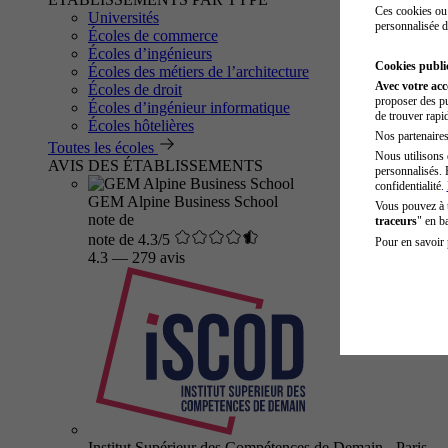
Ces cookies ou 
Universités
personnalisée d
Écoles de commerce
Écoles d’ingénieurs
Cookies public
Écoles des métiers de l’architecture
Avec votre ac
Écoles de droit
proposer des pu
Écoles d’ingénieur informatique
de trouver rapi
Écoles hôtelières
Nos partenaires 
Toutes les écoles
Nous utilisons 
AVIS DES ÉTABLISSEMENTS
personnalisés. 
confidentialité.
GEM Alpine Business School
Vous pouvez à
note de
traceurs
" en b
note de 4.3/5
Pour en savoir 
4.3
—
279 avis
Institut Supérieur des Compétences de Demain - Paris