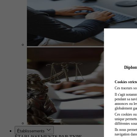
Diplome
Cookies strict
Ces traceurs so
Il s'agit notam
pendant sa navig
annonces ou les 
globalement gara
Ces cookies ou t
unique permetta
différentes sour
Ils nous permet
Établissements
navigation dans
ÉTABLISSEMENTS PAR TYPE