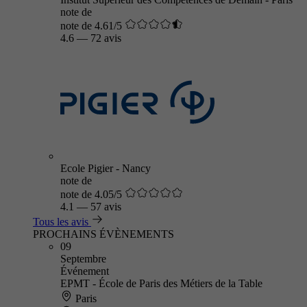
note de
note de 4.61/5
4.6
—
72 avis
Ecole Pigier - Nancy
note de
note de 4.05/5
4.1
—
57 avis
Tous les avis
PROCHAINS ÉVÈNEMENTS
09
Septembre
Événement
EPMT - École de Paris des Métiers de la Table
Paris