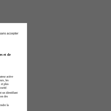
sans accepter
es et de
ateur active
urs, les
 et plus
curité.
t un identifiant
ion des
endre la