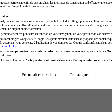
traceurs permettent enfin de personnaliser les interfaces de consultation et d'effectuer une prése
es offres d'emploi ou de formations proposées.
itaires
cord
, nous et nos partenaires (Facebook, Google Ads, Critéo, Bing,) pouvons utiliser des trace
blicités pour des offres d’emploi ou des offres de formations personnalisés afin d’augmenter v
dement un emploi ou une formation.
personnalisent ces publicités en fonction de votre navigation, de votre profil et de vos centres d
des technologies Google (ex : Google Ads) pour mesurer l'audience et proposer des contenus/pu
En acceptant, vous consentez à l'utilisation de vos données par Google conformément à leur poli
En savoir plus
 tout moment
paramétrer vos choix
ou
retirer votre consentement
en cliquant sur le lien "
Gér
as de page.
Politique de confidentialité
Politique relative aux cook
plus, consultez notre
et notre
Personnaliser mes choix
Tout accepter