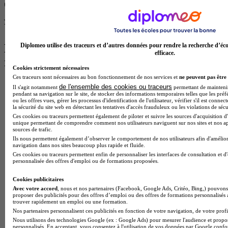
Paris 11e 75011
Je m’informe gratuitement
Voir plus de formations similaires
Les intitulés de diplôme les plus
Diplomeo utilise des traceurs et d’autres données pour rendre la recherche d’éco
efficace.
recherchés
Cookies strictement nécessaires
Ces traceurs sont nécessaires au bon fonctionnement de nos services et
ne peuvent pas être 
Master Marketing Digital
de l'ensemble des cookies ou traceurs
Il s'agit notamment
permettant de maintenir 
BTS Ndrc
pendant sa navigation sur le site, de stocker des informations temporaires telles que les préf
ou les offres vues, gérer les processus d'identification de l'utilisateur, vérifier s'il est conn
BTS Mco
la sécurité du site web en détectant les tentatives d'accès frauduleux ou les violations de sécu
Master Data science
Ces cookies ou traceurs permettent également de piloter et suivre les sources d'acquisition d'
Master Meef
unique permettant de comprendre comment nos utilisateurs naviguent sur nos sites et nos ap
MBA International Business
sources de trafic.
BTS Sam
Ils nous permettent également d’observer le comportement de nos utilisateurs afin d'amélior
navigation dans nos sites beaucoup plus rapide et fluide.
BTS Sio
Ces cookies ou traceurs permettent enfin de personnaliser les interfaces de consultation et d
BTS Communication
personnalisée des offres d'emploi ou de formations proposées.
BTS Esf
Licence Science de l education
Cookies publicitaires
BTS Pi
Avec votre accord
, nous et nos partenaires (Facebook, Google Ads, Critéo, Bing,) pouvons 
Master International Business
proposer des publicités pour des offres d’emploi ou des offres de formations personnalisés
BTS Sp3s
trouver rapidement un emploi ou une formation.
BAC Pro Assp
Nos partenaires personnalisent ces publicités en fonction de votre navigation, de votre profil
BTS Gpme
Nous utilisons des technologies Google (ex : Google Ads) pour mesurer l'audience et propos
personnalisés. En acceptant, vous consentez à l'utilisation de vos données par Google conf