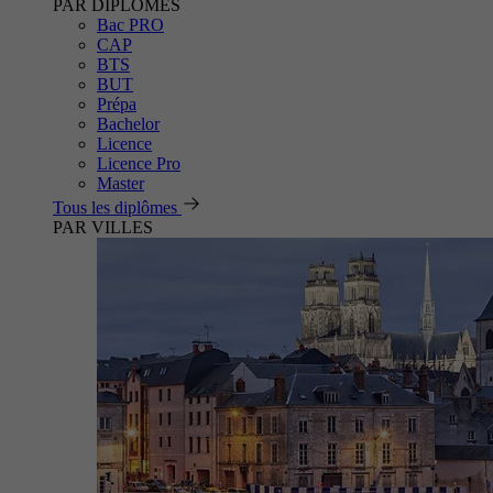
PAR DIPLÔMES
Bac PRO
CAP
BTS
BUT
Prépa
Bachelor
Licence
Licence Pro
Master
Tous les diplômes
PAR VILLES