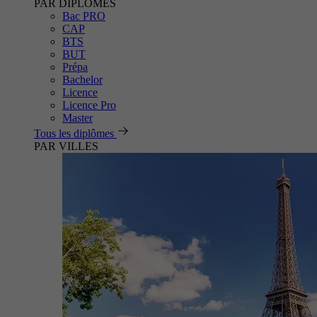
PAR DIPLÔMES
Bac PRO
CAP
BTS
BUT
Prépa
Bachelor
Licence
Licence Pro
Master
Tous les diplômes
PAR VILLES