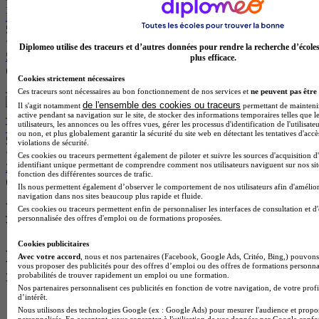
ISC Orléans
Bachelor 2 - Sport & Communication
5.0
Diplomeo utilise des traceurs et d’autres données pour rendre la recherche d’école
5 avis
plus efficace.
Orléans 45000
Cookies strictement nécessaires
Je m’informe gratuitement
Ces traceurs sont nécessaires au bon fonctionnement de nos services et
ne peuvent pas être 
de l'ensemble des cookies ou traceurs
Il s'agit notamment
permettant de maintenir 
Jump
active pendant sa navigation sur le site, de stocker des informations temporaires telles que l
utilisateurs, les annonces ou les offres vues, gérer les processus d'identification de l'utilisateu
Titre pro niv. 5 - Négociateur Technico-Commercial Sport
ou non, et plus globalement garantir la sécurité du site web en détectant les tentatives d'acc
5.0
violations de sécurité.
Ces cookies ou traceurs permettent également de piloter et suivre les sources d'acquisition d
identifiant unique permettant de comprendre comment nos utilisateurs naviguent sur nos site
3 avis
fonction des différentes sources de trafic.
Boulogne-Billancourt 92100
Ils nous permettent également d’observer le comportement de nos utilisateurs afin d'amélior
navigation dans nos sites beaucoup plus rapide et fluide.
Alternance
Ces cookies ou traceurs permettent enfin de personnaliser les interfaces de consultation et d
Je m’informe gratuitement
personnalisée des offres d'emploi ou de formations proposées.
Voir plus de formations similaires
Cookies publicitaires
Les intitulés de diplôme les plus
Avec votre accord
, nous et nos partenaires (Facebook, Google Ads, Critéo, Bing,) pouvons 
vous proposer des publicités pour des offres d’emploi ou des offres de formations personna
recherchés
probabilités de trouver rapidement un emploi ou une formation.
Nos partenaires personnalisent ces publicités en fonction de votre navigation, de votre profi
d’intérêt.
Master Marketing Digital
Nous utilisons des technologies Google (ex : Google Ads) pour mesurer l'audience et propos
BTS Ndrc
personnalisés. En acceptant, vous consentez à l'utilisation de vos données par Google conf