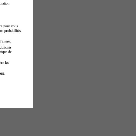
ntation
urs pour vous
os probabilités
’intérêt.
blicités
tique de
er les
ies
.