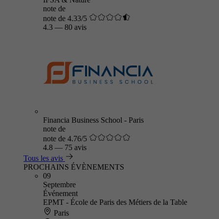
note de
note de 4.33/5
4.3
—
80 avis
Financia Business School - Paris
note de
note de 4.76/5
4.8
—
75 avis
Tous les avis
PROCHAINS ÉVÈNEMENTS
09
Septembre
Événement
EPMT - École de Paris des Métiers de la Table
Paris