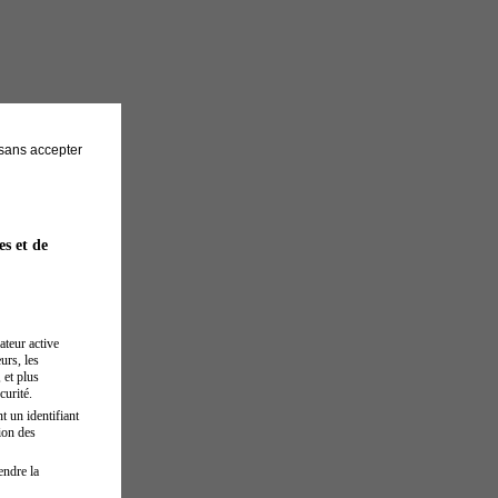
sans accepter
es et de
ateur active
urs, les
 et plus
curité.
t un identifiant
ion des
endre la