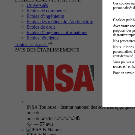
Ces cookies ou 
Universités
personnalisée d
Écoles de commerce
Écoles d’ingénieurs
Cookies public
Écoles des métiers de l’architecture
Avec votre ac
Écoles de droit
proposer des pu
Écoles d’ingénieur informatique
de trouver rapi
Écoles hôtelières
Nos partenaires 
Toutes les écoles
Nous utilisons 
AVIS DES ÉTABLISSEMENTS
personnalisés. 
confidentialité.
Vous pouvez à
traceurs
" en b
Pour en savoir 
INSA Toulouse - Institut national des sciences appliquée
note de
note de 4.39/5
4.4
—
57 avis
IFSA & Nature