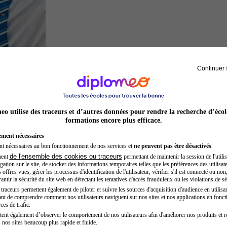
Continuer 
Hôtesse de l'air steward
o utilise des traceurs et d’autres données pour rendre la recherche d’écol
formations encore plus efficace.
ement nécessaires
nt nécessaires au bon fonctionnement de nos services et
ne peuvent pas être désactivés
.
de l'ensemble des cookies ou traceurs
ment
permettant de maintenir la session de l'utilis
ation sur le site, de stocker des informations temporaires telles que les préférences des utilisate
offres vues, gérer les processus d'identification de l'utilisateur, vérifier s'il est connecté ou non,
ntir la sécurité du site web en détectant les tentatives d'accès frauduleux ou les violations de sé
raceurs permettent également de piloter et suivre les sources d'acquisition d'audience en utilisan
nt de comprendre comment nos utilisateurs naviguent sur nos sites et nos applications en fonct
Kinésithérapeute sportif
ces de trafic.
tent également d’observer le comportement de nos utilisateurs afin d'améliorer nos produits et r
 nos sites beaucoup plus rapide et fluide.