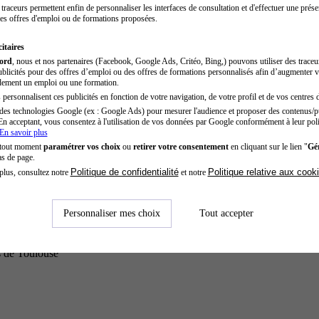
traceurs permettent enfin de personnaliser les interfaces de consultation et d'effectuer une prése
es offres d'emploi ou de formations proposées.
itaires
cord
, nous et nos partenaires (Facebook, Google Ads, Critéo, Bing,) pouvons utiliser des trace
blicités pour des offres d’emploi ou des offres de formations personnalisés afin d’augmenter v
dement un emploi ou une formation.
personnalisent ces publicités en fonction de votre navigation, de votre profil et de vos centres d
des technologies Google (ex : Google Ads) pour mesurer l'audience et proposer des contenus/pu
En acceptant, vous consentez à l'utilisation de vos données par Google conformément à leur poli
En savoir plus
 tout moment
paramétrer vos choix
ou
retirer votre consentement
en cliquant sur le lien "
Gér
as de page.
Politique de confidentialité
Politique relative aux cook
plus, consultez notre
et notre
Personnaliser mes choix
Tout accepter
s de Toulouse