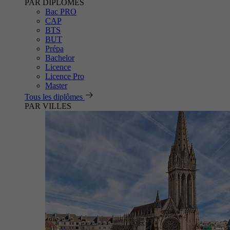
PAR DIPLÔMES
Bac PRO
CAP
BTS
BUT
Prépa
Bachelor
Licence
Licence Pro
Master
Tous les diplômes
PAR VILLES