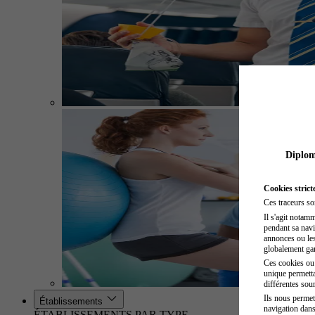
Diplome
Cookies strict
Ces traceurs so
Il s'agit notam
pendant sa navig
annonces ou les 
globalement gara
Ces cookies ou t
unique permetta
différentes sour
Ils nous permet
Établissements
navigation dans
ÉTABLISSEMENTS PAR TYPE