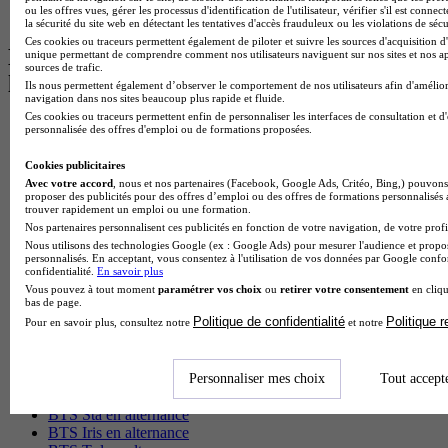
ou les offres vues, gérer les processus d'identification de l'utilisateur, vérifier s'il est conn
BTS Ndrc à Lyon
la sécurité du site web en détectant les tentatives d'accès frauduleux ou les violations de sécu
Ces cookies ou traceurs permettent également de piloter et suivre les sources d'acquisition d'
Les intitulés de diplôme par alternance
unique permettant de comprendre comment nos utilisateurs naviguent sur nos sites et nos ap
sources de trafic.
les plus recherchés
Ils nous permettent également d’observer le comportement de nos utilisateurs afin d'amélior
navigation dans nos sites beaucoup plus rapide et fluide.
Ces cookies ou traceurs permettent enfin de personnaliser les interfaces de consultation et d
BTS Esf en alternance
personnalisée des offres d'emploi ou de formations proposées.
BTS Dietetique en alternance
BTS Mco en alternance
Cookies publicitaires
BTS Pi en alternance
Avec votre accord
, nous et nos partenaires (Facebook, Google Ads, Critéo, Bing,) pouvons 
proposer des publicités pour des offres d’emploi ou des offres de formations personnalisés
BTS Sp3s en alternance
trouver rapidement un emploi ou une formation.
Master CCA en alternance
Nos partenaires personnalisent ces publicités en fonction de votre navigation, de votre profil
BTS Ndrc en alternance
Nous utilisons des technologies Google (ex : Google Ads) pour mesurer l'audience et propos
BTS Sam en alternance
personnalisés. En acceptant, vous consentez à l'utilisation de vos données par Google conf
Cap Fleuriste en alternance
confidentialité.
En savoir plus
BTS Sio en alternance
Vous pouvez à tout moment
paramétrer vos choix
ou
retirer votre consentement
en cliqu
bas de page.
MSc Marketing Digital en alternance
Politique de confidentialité
Politique 
Pour en savoir plus, consultez notre
et notre
BTS Gpme en alternance
Cap Electricien en alternance
BTS Gpn en alternance
BTS Domotique en alternance
Personnaliser mes choix
Tout accept
BAC Pro Agora en alternance
BTS Sta en alternance
BTS Iris en alternance