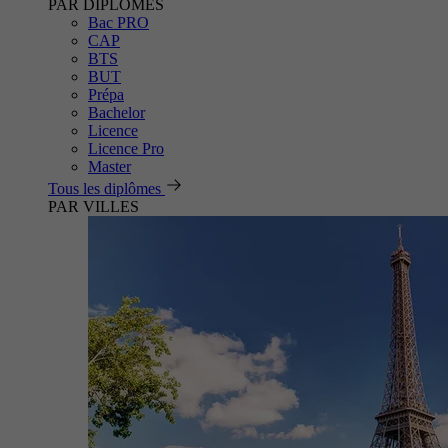
PAR DIPLÔMES
Bac PRO
CAP
BTS
BUT
Prépa
Bachelor
Licence
Licence Pro
Master
Tous les diplômes
PAR VILLES