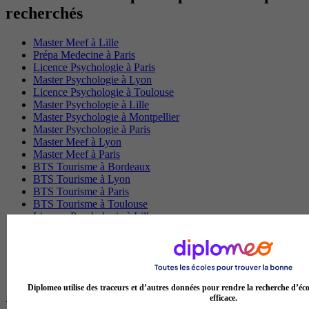
recherchés
Master Meef à Lille
Prépa Medecine à Paris
Licence Psychologie à Paris
Master Psychologie à Lyon
Licence Psychologie à Toulouse
Master Psychologie à Lille
Master Psychologie à Montpellier
Master Psychologie à Paris
Master Meef à Lyon
Master Meef à Paris
BTS Tourisme à Bordeaux
BTS Tourisme à Lyon
BTS Tourisme à Paris
BTS Tourisme à Toulouse
Licence Psychologie à Lille
Master Informatique à Paris
BTS Communication à Bordeaux
Master Psychologie à Angers
BTS Communication à Lyon
BTS Ndrc à Lyon
Diplomeo utilise des traceurs et d’autres données pour rendre la recherche d’éco
efficace.
Les intitulés de diplôme par alternance