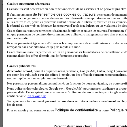
Cookies strictement nécessaires
les plus recherchés
Ces traceurs sont nécessaires au bon fonctionnement de nos services et
ne peuvent pas être 
de l'ensemble des cookies ou traceurs
Il s'agit notamment
permettant de maintenir 
pendant sa navigation sur le site, de stocker des informations temporaires telles que les préf
BTS Esf en alternance
ou les offres vues, gérer les processus d'identification de l'utilisateur, vérifier s'il est conn
BTS Dietetique en alternance
la sécurité du site web en détectant les tentatives d'accès frauduleux ou les violations de sécu
BTS Mco en alternance
Ces cookies ou traceurs permettent également de piloter et suivre les sources d'acquisition d'
BTS Pi en alternance
unique permettant de comprendre comment nos utilisateurs naviguent sur nos sites et nos ap
sources de trafic.
BTS Sp3s en alternance
Ils nous permettent également d’observer le comportement de nos utilisateurs afin d'amélior
Master CCA en alternance
navigation dans nos sites beaucoup plus rapide et fluide.
BTS Ndrc en alternance
Ces cookies ou traceurs permettent enfin de personnaliser les interfaces de consultation et d
BTS Sam en alternance
personnalisée des offres d'emploi ou de formations proposées.
Cap Fleuriste en alternance
BTS Sio en alternance
Cookies publicitaires
MSc Marketing Digital en alternance
Avec votre accord
, nous et nos partenaires (Facebook, Google Ads, Critéo, Bing,) pouvons 
BTS Gpme en alternance
proposer des publicités pour des offres d’emploi ou des offres de formations personnalisés
trouver rapidement un emploi ou une formation.
Cap Electricien en alternance
Nos partenaires personnalisent ces publicités en fonction de votre navigation, de votre profil
BTS Gpn en alternance
Nous utilisons des technologies Google (ex : Google Ads) pour mesurer l'audience et propos
BTS Domotique en alternance
personnalisés. En acceptant, vous consentez à l'utilisation de vos données par Google conf
BAC Pro Agora en alternance
confidentialité.
En savoir plus
BTS Sta en alternance
Vous pouvez à tout moment
paramétrer vos choix
ou
retirer votre consentement
en cliqu
bas de page.
BTS Iris en alternance
Politique de confidentialité
Politique 
BTS Tpl en alternance
Pour en savoir plus, consultez notre
et notre
BTS Ati en alternance
Personnaliser mes choix
Tout accept