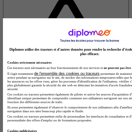
Diplomeo utilise des traceurs et d’autres données pour rendre la recherche d’écol
plus efficace.
Cookies strictement nécessaires
Ces traceurs sont nécessaires au bon fonctionnement de nos services et
ne peuvent pas être 
de l'ensemble des cookies ou traceurs
Il s'agit notamment
permettant de maintenir 
active pendant sa navigation sur le site, de stocker des informations temporaires telles que le
les annonces ou les offres vues, gérer les processus d'identification de l'utilisateur, vérifier s
plus globalement garantir la sécurité du site web en détectant les tentatives d'accès fraudule
sécurité.
Ces cookies ou traceurs permettent également de piloter et suivre les sources d'acquisition d
identifiant unique permettant de comprendre comment nos utilisateurs naviguent sur nos site
fonction des différentes sources de trafic.
Ils nous permettent également d’observer le comportement de nos utilisateurs afin d'amélior
navigation dans nos sites beaucoup plus rapide et fluide.
Note de 3 sur 5
Ces cookies ou traceurs permettent enfin de personnaliser les interfaces de consultation et d
personnalisée des offres d'emploi ou de formations proposées.
Cookies publicitaires