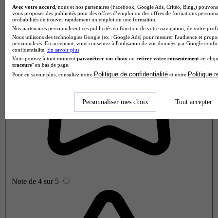
Avec votre accord
, nous et nos partenaires (Facebook, Google Ads, Critéo, Bing,) pouvons 
vous proposer des publicités pour des offres d’emploi ou des offres de formations personna
probabilités de trouver rapidement un emploi ou une formation.
Nos partenaires personnalisent ces publicités en fonction de votre navigation, de votre profil
Nous utilisons des technologies Google (ex : Google Ads) pour mesurer l'audience et propos
personnalisés. En acceptant, vous consentez à l'utilisation de vos données par Google conf
confidentialité.
En savoir plus
Vous pouvez à tout moment
paramétrer vos choix
ou
retirer votre consentement
en cliqu
traceurs
" en bas de page.
Politique de confidentialité
Politique 
Pour en savoir plus, consultez notre
et notre
Personnaliser mes choix
Tout accepter
Note de 4 sur 5