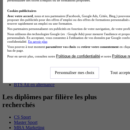
personnalisée des offres d'emploi ou de formations proposées.
BTS Pi en alternance
BTS Sp3s en alternance
Cookies publicitaires
Master CCA en alternance
Avec votre accord
, nous et nos partenaires (Facebook, Google Ads, Critéo, Bing,) pouvons 
BTS Ndrc en alternance
proposer des publicités pour des offres d’emploi ou des offres de formations personnalisés
BTS Sam en alternance
trouver rapidement un emploi ou une formation.
Cap Fleuriste en alternance
Nos partenaires personnalisent ces publicités en fonction de votre navigation, de votre profil
BTS Sio en alternance
Nous utilisons des technologies Google (ex : Google Ads) pour mesurer l'audience et propos
MSc Marketing Digital en alternance
personnalisés. En acceptant, vous consentez à l'utilisation de vos données par Google conf
confidentialité.
En savoir plus
BTS Gpme en alternance
Vous pouvez à tout moment
paramétrer vos choix
ou
retirer votre consentement
en cliqu
Cap Electricien en alternance
bas de page.
BTS Gpn en alternance
Politique de confidentialité
Politique 
Pour en savoir plus, consultez notre
et notre
BTS Domotique en alternance
BAC Pro Agora en alternance
BTS Sta en alternance
Personnaliser mes choix
Tout accept
BTS Iris en alternance
BTS Tpl en alternance
BTS Ati en alternance
Les diplômes par filière les plus
recherchés
CS Sport
Master Sport
MBA Marketing