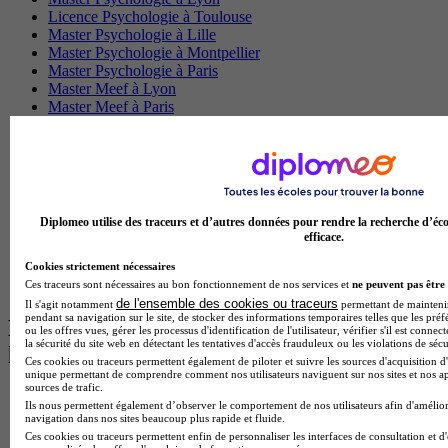
Licence Psychologie à Toulouse
Master Psychologie à Lille
Master Psychologie à Montpellier
Master Psychologie à Paris
Master Meef à Lyon
Master Meef à Paris
BTS Tourisme à Bordeaux
BTS Tourisme à Lyon
BTS Tourisme à Paris
BTS Tourisme à Toulouse
Licence Psychologie à Lille
Master Informatique à Paris
Diplomeo utilise des traceurs et d’autres données pour rendre la recherche d’éco
BTS Communication à Bordeaux
efficace.
Master Psychologie à Angers
Cookies strictement nécessaires
BTS Communication à Lyon
Ces traceurs sont nécessaires au bon fonctionnement de nos services et
ne peuvent pas être 
BTS Ndrc à Lyon
de l'ensemble des cookies ou traceurs
Il s'agit notamment
permettant de maintenir 
pendant sa navigation sur le site, de stocker des informations temporaires telles que les préf
Les intitulés de diplôme par alternance
ou les offres vues, gérer les processus d'identification de l'utilisateur, vérifier s'il est conn
la sécurité du site web en détectant les tentatives d'accès frauduleux ou les violations de sécu
les plus recherchés
Ces cookies ou traceurs permettent également de piloter et suivre les sources d'acquisition d'
unique permettant de comprendre comment nos utilisateurs naviguent sur nos sites et nos ap
sources de trafic.
BTS Esf en alternance
Ils nous permettent également d’observer le comportement de nos utilisateurs afin d'amélior
BTS Dietetique en alternance
navigation dans nos sites beaucoup plus rapide et fluide.
BTS Mco en alternance
Ces cookies ou traceurs permettent enfin de personnaliser les interfaces de consultation et d