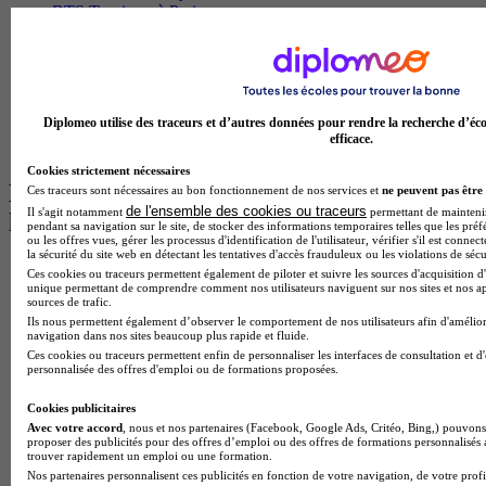
BTS Tourisme à Paris
BTS Tourisme à Toulouse
Licence Psychologie à Lille
Master Informatique à Paris
BTS Communication à Bordeaux
Master Psychologie à Angers
Diplomeo utilise des traceurs et d’autres données pour rendre la recherche d’éco
BTS Communication à Lyon
efficace.
BTS Ndrc à Lyon
Cookies strictement nécessaires
Les intitulés de diplôme par alternance
Ces traceurs sont nécessaires au bon fonctionnement de nos services et
ne peuvent pas être 
de l'ensemble des cookies ou traceurs
Il s'agit notamment
permettant de maintenir 
les plus recherchés
pendant sa navigation sur le site, de stocker des informations temporaires telles que les préf
ou les offres vues, gérer les processus d'identification de l'utilisateur, vérifier s'il est conn
la sécurité du site web en détectant les tentatives d'accès frauduleux ou les violations de sécu
BTS Esf en alternance
Ces cookies ou traceurs permettent également de piloter et suivre les sources d'acquisition d'
BTS Dietetique en alternance
unique permettant de comprendre comment nos utilisateurs naviguent sur nos sites et nos ap
sources de trafic.
BTS Mco en alternance
Ils nous permettent également d’observer le comportement de nos utilisateurs afin d'amélior
BTS Pi en alternance
navigation dans nos sites beaucoup plus rapide et fluide.
BTS Sp3s en alternance
Ces cookies ou traceurs permettent enfin de personnaliser les interfaces de consultation et d
Master CCA en alternance
personnalisée des offres d'emploi ou de formations proposées.
BTS Ndrc en alternance
BTS Sam en alternance
Cookies publicitaires
Cap Fleuriste en alternance
Avec votre accord
, nous et nos partenaires (Facebook, Google Ads, Critéo, Bing,) pouvons 
proposer des publicités pour des offres d’emploi ou des offres de formations personnalisés
BTS Sio en alternance
trouver rapidement un emploi ou une formation.
MSc Marketing Digital en alternance
Nos partenaires personnalisent ces publicités en fonction de votre navigation, de votre profil
BTS Gpme en alternance