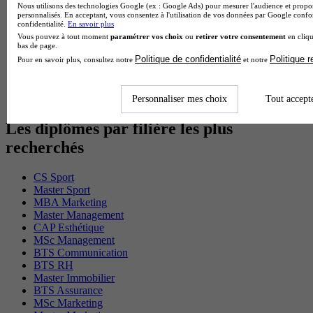
Nous utilisons des technologies Google (ex : Google Ads) pour mesurer l'audience et propos
Cap Electricien en alternance
personnalisés. En acceptant, vous consentez à l'utilisation de vos données par Google conf
BTS Gpn en alternance
confidentialité.
En savoir plus
BTS Domotique en alternance
Vous pouvez à tout moment
paramétrer vos choix
ou
retirer votre consentement
en cliqu
bas de page.
BAC Pro Agora en alternance
Politique de confidentialité
Politique 
Pour en savoir plus, consultez notre
et notre
BTS Sta en alternance
BTS Iris en alternance
BTS Tpl en alternance
BTS Ati en alternance
Personnaliser mes choix
Tout accept
Les diplômes par filière les plus
recherchés
CS Sport
Master Sport
MBA Marketing
Master Management
CAP Esthétique
MSc Management
BTS Communication
BTS RH
Master Immobilier
BTS Assurance
MSc Marketing