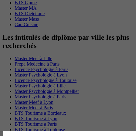
BTS Gpme
Master MA
BTS Dietetique
Master Mass
Cap Cuisine
Les intitulés de diplôme par ville les plus
recherchés
Master Meef à Lille
Prépa Medecine à Paris
Licence Psychologie à Paris
Master Psychologie à Lyon
Licence Psychologie à Toulouse
Master Psychologie à Lille
Master Psychologie à Montpellier
Master Psychologie à Paris
Master Meef à Lyon
Master Meef à Paris
BTS Tourisme à Bordeaux
BTS Tourisme à Lyon
BTS Tourisme à Paris
BTS Tourisme à Toulouse
Licence Psychologie à Lille