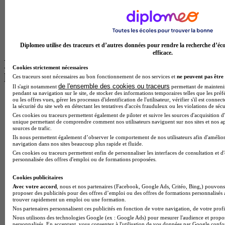
Master Informatique à Paris
BTS Communication à Bordeaux
Master Psychologie à Angers
BTS Communication à Lyon
BTS Ndrc à Lyon
Diplomeo utilise des traceurs et d’autres données pour rendre la recherche d’éco
efficace.
Les intitulés de diplôme par alternance
Cookies strictement nécessaires
les plus recherchés
Ces traceurs sont nécessaires au bon fonctionnement de nos services et
ne peuvent pas être 
de l'ensemble des cookies ou traceurs
Il s'agit notamment
permettant de maintenir 
pendant sa navigation sur le site, de stocker des informations temporaires telles que les préf
BTS Esf en alternance
ou les offres vues, gérer les processus d'identification de l'utilisateur, vérifier s'il est conn
la sécurité du site web en détectant les tentatives d'accès frauduleux ou les violations de sécu
BTS Dietetique en alternance
Ces cookies ou traceurs permettent également de piloter et suivre les sources d'acquisition d'
BTS Mco en alternance
unique permettant de comprendre comment nos utilisateurs naviguent sur nos sites et nos ap
BTS Pi en alternance
sources de trafic.
BTS Sp3s en alternance
Ils nous permettent également d’observer le comportement de nos utilisateurs afin d'amélior
Master CCA en alternance
navigation dans nos sites beaucoup plus rapide et fluide.
BTS Ndrc en alternance
Ces cookies ou traceurs permettent enfin de personnaliser les interfaces de consultation et d
personnalisée des offres d'emploi ou de formations proposées.
BTS Sam en alternance
Cap Fleuriste en alternance
Cookies publicitaires
BTS Sio en alternance
Avec votre accord
, nous et nos partenaires (Facebook, Google Ads, Critéo, Bing,) pouvons 
MSc Marketing Digital en alternance
proposer des publicités pour des offres d’emploi ou des offres de formations personnalisés
BTS Gpme en alternance
trouver rapidement un emploi ou une formation.
Cap Electricien en alternance
Nos partenaires personnalisent ces publicités en fonction de votre navigation, de votre profil
BTS Gpn en alternance
Nous utilisons des technologies Google (ex : Google Ads) pour mesurer l'audience et propos
personnalisés. En acceptant, vous consentez à l'utilisation de vos données par Google conf