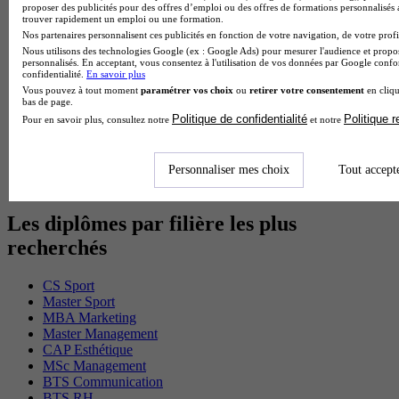
proposer des publicités pour des offres d’emploi ou des offres de formations personnalisés
Cap Fleuriste en alternance
trouver rapidement un emploi ou une formation.
BTS Sio en alternance
Nos partenaires personnalisent ces publicités en fonction de votre navigation, de votre profil
MSc Marketing Digital en alternance
Nous utilisons des technologies Google (ex : Google Ads) pour mesurer l'audience et propos
BTS Gpme en alternance
personnalisés. En acceptant, vous consentez à l'utilisation de vos données par Google conf
Cap Electricien en alternance
confidentialité.
En savoir plus
BTS Gpn en alternance
Vous pouvez à tout moment
paramétrer vos choix
ou
retirer votre consentement
en cliqu
bas de page.
BTS Domotique en alternance
Politique de confidentialité
Politique 
Pour en savoir plus, consultez notre
et notre
BAC Pro Agora en alternance
BTS Sta en alternance
BTS Iris en alternance
BTS Tpl en alternance
Personnaliser mes choix
Tout accept
BTS Ati en alternance
Les diplômes par filière les plus
recherchés
CS Sport
Master Sport
MBA Marketing
Master Management
CAP Esthétique
MSc Management
BTS Communication
BTS RH