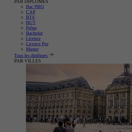
PAR DIPLÔMES
Bac PRO
CAP
BTS
BUT
Prépa
Bachelor
Licence
Licence Pro
Master
Tous les diplômes
PAR VILLES