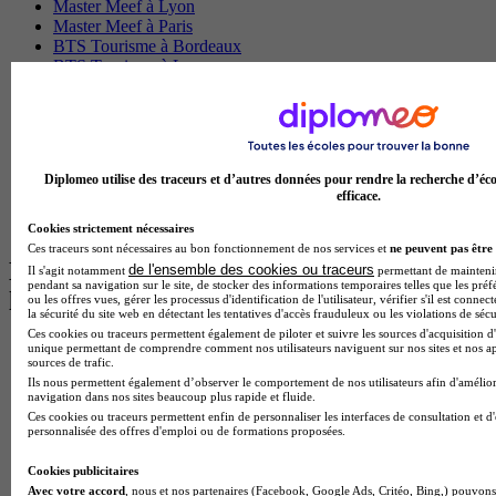
Master Meef à Lyon
Master Meef à Paris
BTS Tourisme à Bordeaux
BTS Tourisme à Lyon
BTS Tourisme à Paris
BTS Tourisme à Toulouse
Licence Psychologie à Lille
Master Informatique à Paris
BTS Communication à Bordeaux
Diplomeo utilise des traceurs et d’autres données pour rendre la recherche d’éco
Master Psychologie à Angers
efficace.
BTS Communication à Lyon
BTS Ndrc à Lyon
Cookies strictement nécessaires
Ces traceurs sont nécessaires au bon fonctionnement de nos services et
ne peuvent pas être 
Les intitulés de diplôme par alternance
de l'ensemble des cookies ou traceurs
Il s'agit notamment
permettant de maintenir 
pendant sa navigation sur le site, de stocker des informations temporaires telles que les préf
les plus recherchés
ou les offres vues, gérer les processus d'identification de l'utilisateur, vérifier s'il est conn
la sécurité du site web en détectant les tentatives d'accès frauduleux ou les violations de sécu
Ces cookies ou traceurs permettent également de piloter et suivre les sources d'acquisition d'
BTS Esf en alternance
unique permettant de comprendre comment nos utilisateurs naviguent sur nos sites et nos ap
sources de trafic.
BTS Dietetique en alternance
Ils nous permettent également d’observer le comportement de nos utilisateurs afin d'amélior
BTS Mco en alternance
navigation dans nos sites beaucoup plus rapide et fluide.
BTS Pi en alternance
Ces cookies ou traceurs permettent enfin de personnaliser les interfaces de consultation et d
BTS Sp3s en alternance
personnalisée des offres d'emploi ou de formations proposées.
Master CCA en alternance
BTS Ndrc en alternance
Cookies publicitaires
BTS Sam en alternance
Avec votre accord
, nous et nos partenaires (Facebook, Google Ads, Critéo, Bing,) pouvons 