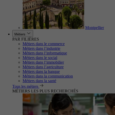
Montpellier
Métiers
PAR FILIÈRES
Métiers dans le commerce
Métiers dans l’industrie
Métiers dans l’informatique
Métiers dans le social
Métiers dans l’immobilier
Métiers dans l’agriculture
Métiers dans la banque
Métiers dans la communication
Métiers dans la santé
Tous les métiers
MÉTIERS LES PLUS RECHERCHÉS