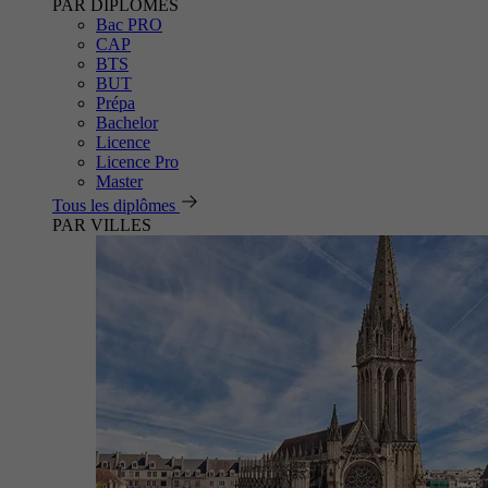
PAR DIPLÔMES
Bac PRO
CAP
BTS
BUT
Prépa
Bachelor
Licence
Licence Pro
Master
Tous les diplômes
PAR VILLES