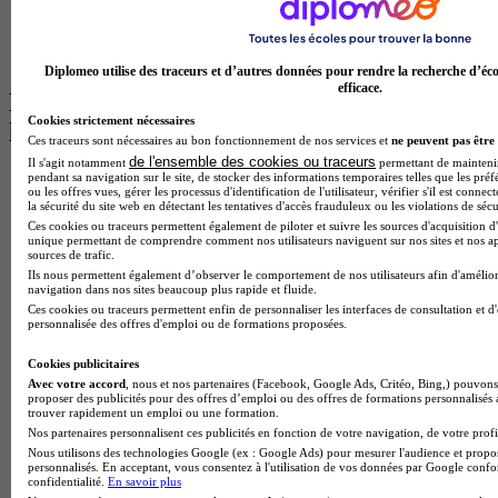
Master Psychologie à Angers
BTS Communication à Lyon
BTS Ndrc à Lyon
Diplomeo utilise des traceurs et d’autres données pour rendre la recherche d’éco
efficace.
Les intitulés de diplôme par alternance
Cookies strictement nécessaires
les plus recherchés
Ces traceurs sont nécessaires au bon fonctionnement de nos services et
ne peuvent pas être 
de l'ensemble des cookies ou traceurs
Il s'agit notamment
permettant de maintenir 
pendant sa navigation sur le site, de stocker des informations temporaires telles que les préf
BTS Esf en alternance
ou les offres vues, gérer les processus d'identification de l'utilisateur, vérifier s'il est conn
BTS Dietetique en alternance
la sécurité du site web en détectant les tentatives d'accès frauduleux ou les violations de sécu
BTS Mco en alternance
Ces cookies ou traceurs permettent également de piloter et suivre les sources d'acquisition d'
BTS Pi en alternance
unique permettant de comprendre comment nos utilisateurs naviguent sur nos sites et nos ap
sources de trafic.
BTS Sp3s en alternance
Ils nous permettent également d’observer le comportement de nos utilisateurs afin d'amélior
Master CCA en alternance
navigation dans nos sites beaucoup plus rapide et fluide.
BTS Ndrc en alternance
Ces cookies ou traceurs permettent enfin de personnaliser les interfaces de consultation et d
BTS Sam en alternance
personnalisée des offres d'emploi ou de formations proposées.
Cap Fleuriste en alternance
BTS Sio en alternance
Cookies publicitaires
MSc Marketing Digital en alternance
Avec votre accord
, nous et nos partenaires (Facebook, Google Ads, Critéo, Bing,) pouvons 
BTS Gpme en alternance
proposer des publicités pour des offres d’emploi ou des offres de formations personnalisés
trouver rapidement un emploi ou une formation.
Cap Electricien en alternance
Nos partenaires personnalisent ces publicités en fonction de votre navigation, de votre profil
BTS Gpn en alternance
Nous utilisons des technologies Google (ex : Google Ads) pour mesurer l'audience et propos
BTS Domotique en alternance
personnalisés. En acceptant, vous consentez à l'utilisation de vos données par Google conf
BAC Pro Agora en alternance
confidentialité.
En savoir plus