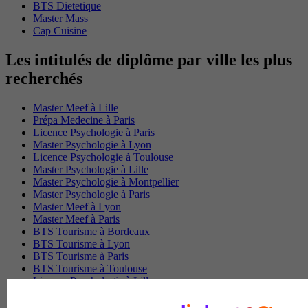
BTS Dietetique
Master Mass
Cap Cuisine
Les intitulés de diplôme par ville les plus
recherchés
Master Meef à Lille
Prépa Medecine à Paris
Licence Psychologie à Paris
Master Psychologie à Lyon
Licence Psychologie à Toulouse
Master Psychologie à Lille
Master Psychologie à Montpellier
Master Psychologie à Paris
Master Meef à Lyon
Master Meef à Paris
BTS Tourisme à Bordeaux
BTS Tourisme à Lyon
BTS Tourisme à Paris
BTS Tourisme à Toulouse
Licence Psychologie à Lille
Master Informatique à Paris
BTS Communication à Bordeaux