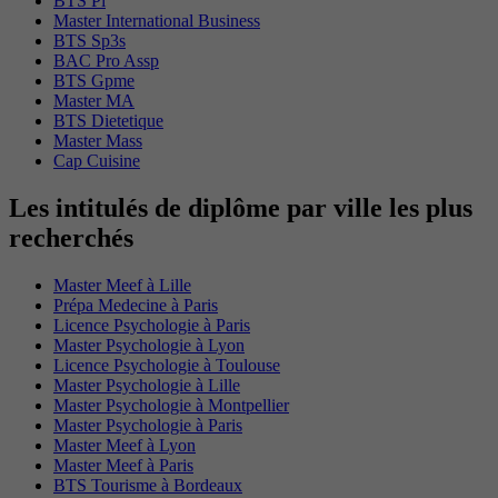
BTS Pi
Master International Business
BTS Sp3s
BAC Pro Assp
BTS Gpme
Master MA
BTS Dietetique
Master Mass
Cap Cuisine
Les intitulés de diplôme par ville les plus
recherchés
Master Meef à Lille
Prépa Medecine à Paris
Licence Psychologie à Paris
Master Psychologie à Lyon
Licence Psychologie à Toulouse
Master Psychologie à Lille
Master Psychologie à Montpellier
Master Psychologie à Paris
Master Meef à Lyon
Master Meef à Paris
BTS Tourisme à Bordeaux