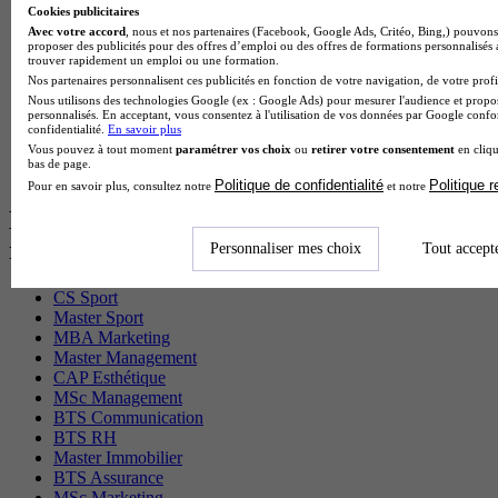
BTS Gpme en alternance
Cookies publicitaires
Cap Electricien en alternance
Avec votre accord
, nous et nos partenaires (Facebook, Google Ads, Critéo, Bing,) pouvons 
proposer des publicités pour des offres d’emploi ou des offres de formations personnalisés
BTS Gpn en alternance
trouver rapidement un emploi ou une formation.
BTS Domotique en alternance
Nos partenaires personnalisent ces publicités en fonction de votre navigation, de votre profil
BAC Pro Agora en alternance
Nous utilisons des technologies Google (ex : Google Ads) pour mesurer l'audience et propos
BTS Sta en alternance
personnalisés. En acceptant, vous consentez à l'utilisation de vos données par Google conf
confidentialité.
En savoir plus
BTS Iris en alternance
Vous pouvez à tout moment
paramétrer vos choix
ou
retirer votre consentement
en cliqu
BTS Tpl en alternance
bas de page.
BTS Ati en alternance
Politique de confidentialité
Politique 
Pour en savoir plus, consultez notre
et notre
Les diplômes par filière les plus
recherchés
Personnaliser mes choix
Tout accept
CS Sport
Master Sport
MBA Marketing
Master Management
CAP Esthétique
MSc Management
BTS Communication
BTS RH
Master Immobilier
BTS Assurance
MSc Marketing