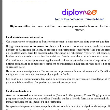
BTS Tourisme à Paris
BTS Tourisme à Toulouse
Licence Psychologie à Lille
Master Informatique à Paris
BTS Communication à Bordeaux
Master Psychologie à Angers
Diplomeo utilise des traceurs et d’autres données pour rendre la recherche d’éco
BTS Communication à Lyon
efficace.
BTS Ndrc à Lyon
Cookies strictement nécessaires
Les intitulés de diplôme par alternance
Ces traceurs sont nécessaires au bon fonctionnement de nos services et
ne peuvent pas être 
de l'ensemble des cookies ou traceurs
Il s'agit notamment
permettant de maintenir 
les plus recherchés
pendant sa navigation sur le site, de stocker des informations temporaires telles que les préf
ou les offres vues, gérer les processus d'identification de l'utilisateur, vérifier s'il est conn
la sécurité du site web en détectant les tentatives d'accès frauduleux ou les violations de sécu
BTS Esf en alternance
Ces cookies ou traceurs permettent également de piloter et suivre les sources d'acquisition d'
BTS Dietetique en alternance
unique permettant de comprendre comment nos utilisateurs naviguent sur nos sites et nos ap
sources de trafic.
BTS Mco en alternance
Ils nous permettent également d’observer le comportement de nos utilisateurs afin d'amélior
BTS Pi en alternance
navigation dans nos sites beaucoup plus rapide et fluide.
BTS Sp3s en alternance
Ces cookies ou traceurs permettent enfin de personnaliser les interfaces de consultation et d
Master CCA en alternance
personnalisée des offres d'emploi ou de formations proposées.
BTS Ndrc en alternance
BTS Sam en alternance
Cookies publicitaires
Cap Fleuriste en alternance
Avec votre accord
, nous et nos partenaires (Facebook, Google Ads, Critéo, Bing,) pouvons 
BTS Sio en alternance
proposer des publicités pour des offres d’emploi ou des offres de formations personnalisés
trouver rapidement un emploi ou une formation.
MSc Marketing Digital en alternance
Nos partenaires personnalisent ces publicités en fonction de votre navigation, de votre profil
BTS Gpme en alternance