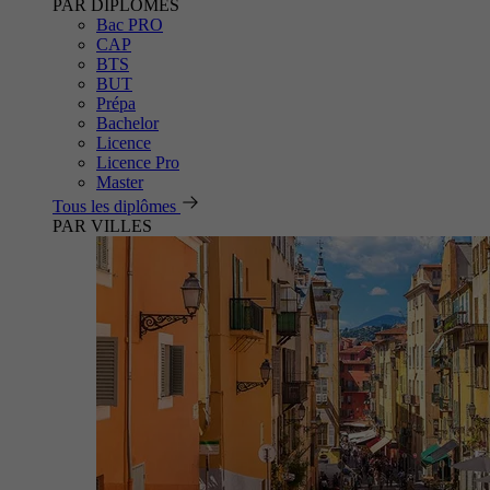
PAR DIPLÔMES
Bac PRO
CAP
BTS
BUT
Prépa
Bachelor
Licence
Licence Pro
Master
Tous les diplômes
PAR VILLES