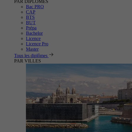
PAR DIPLÔMES
Bac PRO
CAP
BTS
BUT
Prépa
Bachelor
Licence
Licence Pro
Master
Tous les diplômes
PAR VILLES