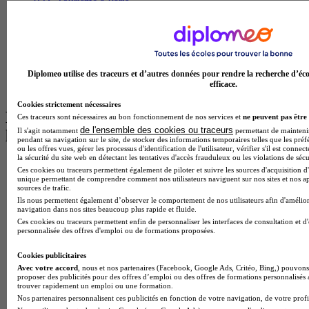
BTS Tourisme à Paris
BTS Tourisme à Toulouse
Licence Psychologie à Lille
Master Informatique à Paris
BTS Communication à Bordeaux
Master Psychologie à Angers
Diplomeo utilise des traceurs et d’autres données pour rendre la recherche d’éco
BTS Communication à Lyon
efficace.
BTS Ndrc à Lyon
Cookies strictement nécessaires
Les intitulés de diplôme par alternance
Ces traceurs sont nécessaires au bon fonctionnement de nos services et
ne peuvent pas être 
de l'ensemble des cookies ou traceurs
Il s'agit notamment
permettant de maintenir 
les plus recherchés
pendant sa navigation sur le site, de stocker des informations temporaires telles que les préf
ou les offres vues, gérer les processus d'identification de l'utilisateur, vérifier s'il est conn
la sécurité du site web en détectant les tentatives d'accès frauduleux ou les violations de sécu
BTS Esf en alternance
Ces cookies ou traceurs permettent également de piloter et suivre les sources d'acquisition d'
BTS Dietetique en alternance
unique permettant de comprendre comment nos utilisateurs naviguent sur nos sites et nos ap
sources de trafic.
BTS Mco en alternance
Ils nous permettent également d’observer le comportement de nos utilisateurs afin d'amélior
BTS Pi en alternance
navigation dans nos sites beaucoup plus rapide et fluide.
BTS Sp3s en alternance
Ces cookies ou traceurs permettent enfin de personnaliser les interfaces de consultation et d
Master CCA en alternance
personnalisée des offres d'emploi ou de formations proposées.
BTS Ndrc en alternance
BTS Sam en alternance
Cookies publicitaires
Cap Fleuriste en alternance
Avec votre accord
, nous et nos partenaires (Facebook, Google Ads, Critéo, Bing,) pouvons 
BTS Sio en alternance
proposer des publicités pour des offres d’emploi ou des offres de formations personnalisés
trouver rapidement un emploi ou une formation.
MSc Marketing Digital en alternance
Nos partenaires personnalisent ces publicités en fonction de votre navigation, de votre profil
BTS Gpme en alternance