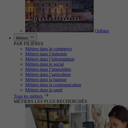
Orléans
Métiers
PAR FILIÈRES
Métiers dans le commerce
Métiers dans l’industrie
Métiers dans l’informatique
Métiers dans le social
Métiers dans l’immobilier
Métiers dans l’agriculture
Métiers dans la banque
Métiers dans la communication
Métiers dans la santé
Tous les métiers
MÉTIERS LES PLUS RECHERCHÉS