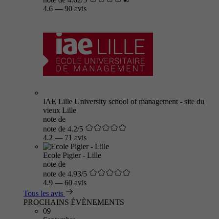
4.6
—
90 avis
IAE Lille University school of management - site du
vieux Lille
note de
note de 4.2/5
4.2
—
71 avis
Ecole Pigier - Lille
note de
note de 4.93/5
4.9
—
60 avis
Tous les avis
PROCHAINS ÉVÈNEMENTS
09