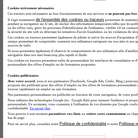
les plus recherchés
Cookies strictement nécessaires
Ces traceurs sont nécessaires au bon fonctionnement de nos services et
ne peuvent pas être 
de l'ensemble des cookies ou traceurs
Il s'agit notamment
permettant de maintenir 
BTS Esf en alternance
pendant sa navigation sur le site, de stocker des informations temporaires telles que les préf
BTS Dietetique en alternance
ou les offres vues, gérer les processus d'identification de l'utilisateur, vérifier s'il est conn
BTS Mco en alternance
la sécurité du site web en détectant les tentatives d'accès frauduleux ou les violations de sécu
BTS Pi en alternance
Ces cookies ou traceurs permettent également de piloter et suivre les sources d'acquisition d'
unique permettant de comprendre comment nos utilisateurs naviguent sur nos sites et nos ap
BTS Sp3s en alternance
sources de trafic.
Master CCA en alternance
Ils nous permettent également d’observer le comportement de nos utilisateurs afin d'amélior
BTS Ndrc en alternance
navigation dans nos sites beaucoup plus rapide et fluide.
BTS Sam en alternance
Ces cookies ou traceurs permettent enfin de personnaliser les interfaces de consultation et d
Cap Fleuriste en alternance
personnalisée des offres d'emploi ou de formations proposées.
BTS Sio en alternance
MSc Marketing Digital en alternance
Cookies publicitaires
BTS Gpme en alternance
Avec votre accord
, nous et nos partenaires (Facebook, Google Ads, Critéo, Bing,) pouvons 
proposer des publicités pour des offres d’emploi ou des offres de formations personnalisés
Cap Electricien en alternance
trouver rapidement un emploi ou une formation.
BTS Gpn en alternance
Nos partenaires personnalisent ces publicités en fonction de votre navigation, de votre profil
BTS Domotique en alternance
Nous utilisons des technologies Google (ex : Google Ads) pour mesurer l'audience et propos
BAC Pro Agora en alternance
personnalisés. En acceptant, vous consentez à l'utilisation de vos données par Google conf
confidentialité.
En savoir plus
BTS Sta en alternance
Vous pouvez à tout moment
paramétrer vos choix
ou
retirer votre consentement
en cliqu
BTS Iris en alternance
bas de page.
BTS Tpl en alternance
Politique de confidentialité
Politique 
Pour en savoir plus, consultez notre
et notre
BTS Ati en alternance