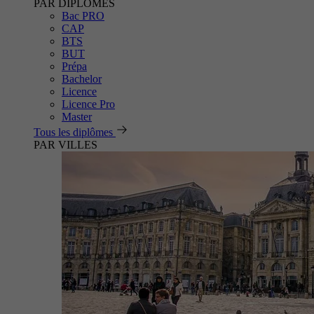
PAR DIPLÔMES
Bac PRO
CAP
BTS
BUT
Prépa
Bachelor
Licence
Licence Pro
Master
Tous les diplômes
PAR VILLES