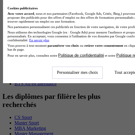
BTS Sp3s en alternance
Master CCA en alternance
Cookies publicitaires
BTS Ndrc en alternance
Avec votre accord
, nous et nos partenaires (Facebook, Google Ads, Critéo, Bing,) pouvons 
proposer des publicités pour des offres d’emploi ou des offres de formations personnalisés
BTS Sam en alternance
trouver rapidement un emploi ou une formation.
Cap Fleuriste en alternance
Nos partenaires personnalisent ces publicités en fonction de votre navigation, de votre profil
BTS Sio en alternance
Nous utilisons des technologies Google (ex : Google Ads) pour mesurer l'audience et propos
MSc Marketing Digital en alternance
personnalisés. En acceptant, vous consentez à l'utilisation de vos données par Google conf
BTS Gpme en alternance
confidentialité.
En savoir plus
Cap Electricien en alternance
Vous pouvez à tout moment
paramétrer vos choix
ou
retirer votre consentement
en cliqu
bas de page.
BTS Gpn en alternance
Politique de confidentialité
Politique 
Pour en savoir plus, consultez notre
et notre
BTS Domotique en alternance
BAC Pro Agora en alternance
BTS Sta en alternance
Personnaliser mes choix
Tout accept
BTS Iris en alternance
BTS Tpl en alternance
BTS Ati en alternance
Les diplômes par filière les plus
recherchés
CS Sport
Master Sport
MBA Marketing
Master Management