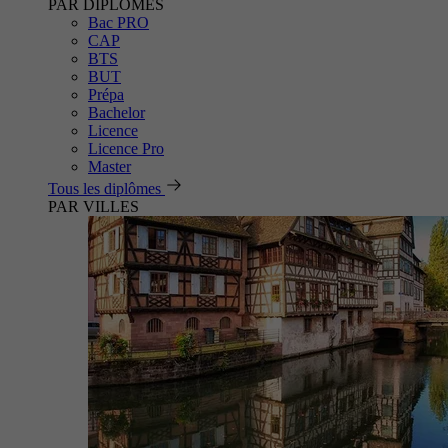
PAR DIPLÔMES
Bac PRO
CAP
BTS
BUT
Prépa
Bachelor
Licence
Licence Pro
Master
Tous les diplômes
PAR VILLES