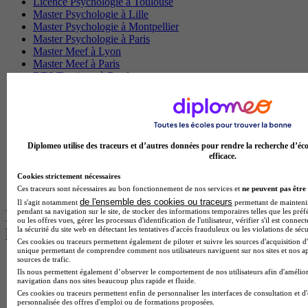
Licence Psychologie à Toulouse
Master Psychologie à Lille
Master Psychologie à Montpellier
Master Psychologie à Paris
Master Meef à Lyon
Master Meef à Paris
BTS Tourisme à Bordeaux
BTS Tourisme à Lyon
BTS Tourisme à Paris
BTS Tourisme à Toulouse
Licence Psychologie à Lille
Master Informatique à Paris
Diplomeo utilise des traceurs et d’autres données pour rendre la recherche d’éco
BTS Communication à Bordeaux
efficace.
Master Psychologie à Angers
BTS Communication à Lyon
Cookies strictement nécessaires
BTS Ndrc à Lyon
Ces traceurs sont nécessaires au bon fonctionnement de nos services et
ne peuvent pas être 
de l'ensemble des cookies ou traceurs
Il s'agit notamment
permettant de maintenir 
pendant sa navigation sur le site, de stocker des informations temporaires telles que les préf
Les intitulés de diplôme par alternance
ou les offres vues, gérer les processus d'identification de l'utilisateur, vérifier s'il est conn
la sécurité du site web en détectant les tentatives d'accès frauduleux ou les violations de sécu
les plus recherchés
Ces cookies ou traceurs permettent également de piloter et suivre les sources d'acquisition d'
unique permettant de comprendre comment nos utilisateurs naviguent sur nos sites et nos ap
sources de trafic.
BTS Esf en alternance
Ils nous permettent également d’observer le comportement de nos utilisateurs afin d'amélior
BTS Dietetique en alternance
navigation dans nos sites beaucoup plus rapide et fluide.
BTS Mco en alternance
Ces cookies ou traceurs permettent enfin de personnaliser les interfaces de consultation et d
BTS Pi en alternance
personnalisée des offres d'emploi ou de formations proposées.