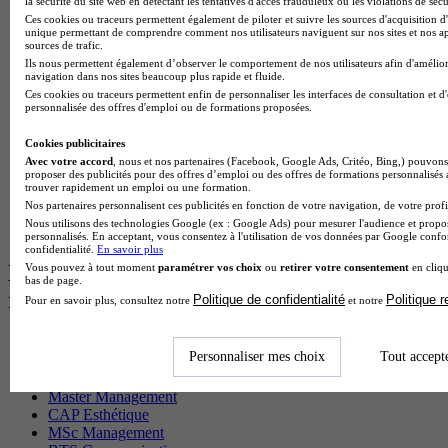
la sécurité du site web en détectant les tentatives d'accès frauduleux ou les violations de sécu
BTS Sam en alternance
Ces cookies ou traceurs permettent également de piloter et suivre les sources d'acquisition d'
Cap Fleuriste en alternance
unique permettant de comprendre comment nos utilisateurs naviguent sur nos sites et nos ap
sources de trafic.
BTS Sio en alternance
Ils nous permettent également d’observer le comportement de nos utilisateurs afin d'amélior
MSc Marketing Digital en alternance
navigation dans nos sites beaucoup plus rapide et fluide.
BTS Gpme en alternance
Ces cookies ou traceurs permettent enfin de personnaliser les interfaces de consultation et d
Cap Electricien en alternance
personnalisée des offres d'emploi ou de formations proposées.
BTS Gpn en alternance
BTS Domotique en alternance
Cookies publicitaires
BAC Pro Agora en alternance
Avec votre accord
, nous et nos partenaires (Facebook, Google Ads, Critéo, Bing,) pouvons 
proposer des publicités pour des offres d’emploi ou des offres de formations personnalisés
BTS Sta en alternance
trouver rapidement un emploi ou une formation.
BTS Iris en alternance
Nos partenaires personnalisent ces publicités en fonction de votre navigation, de votre profil
BTS Tpl en alternance
Nous utilisons des technologies Google (ex : Google Ads) pour mesurer l'audience et propos
BTS Ati en alternance
personnalisés. En acceptant, vous consentez à l'utilisation de vos données par Google conf
confidentialité.
En savoir plus
Les diplômes par filière les plus
Vous pouvez à tout moment
paramétrer vos choix
ou
retirer votre consentement
en cliqu
bas de page.
recherchés
Politique de confidentialité
Politique 
Pour en savoir plus, consultez notre
et notre
CS Sport
Personnaliser mes choix
Tout accept
Master Sport
MBA Marketing
Master Management
CAP Esthétique
MSc Management