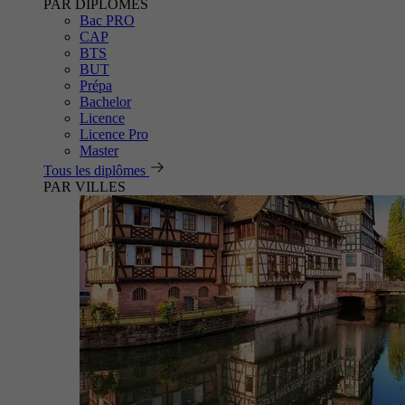
PAR DIPLÔMES
Bac PRO
CAP
BTS
BUT
Prépa
Bachelor
Licence
Licence Pro
Master
Tous les diplômes
PAR VILLES