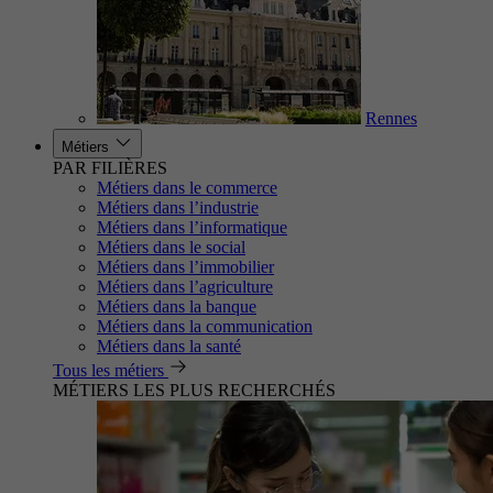
Rennes
Métiers
PAR FILIÈRES
Métiers dans le commerce
Métiers dans l’industrie
Métiers dans l’informatique
Métiers dans le social
Métiers dans l’immobilier
Métiers dans l’agriculture
Métiers dans la banque
Métiers dans la communication
Métiers dans la santé
Tous les métiers
MÉTIERS LES PLUS RECHERCHÉS