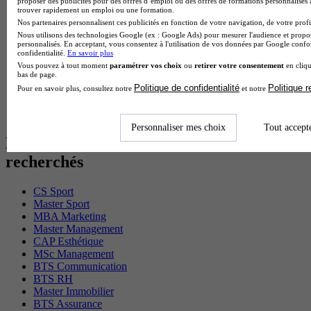
MSc Marketing Digital en alternance
proposer des publicités pour des offres d’emploi ou des offres de formations personnalisés
trouver rapidement un emploi ou une formation.
BTS Gpme en alternance
Nos partenaires personnalisent ces publicités en fonction de votre navigation, de votre profil
Cap Electricien en alternance
Nous utilisons des technologies Google (ex : Google Ads) pour mesurer l'audience et propos
BTS Gpn en alternance
personnalisés. En acceptant, vous consentez à l'utilisation de vos données par Google conf
BTS Domotique en alternance
confidentialité.
En savoir plus
BAC Pro Agora en alternance
Vous pouvez à tout moment
paramétrer vos choix
ou
retirer votre consentement
en cliqu
bas de page.
BTS Sta en alternance
Politique de confidentialité
Politique 
BTS Iris en alternance
Pour en savoir plus, consultez notre
et notre
BTS Tpl en alternance
BTS Ati en alternance
Personnaliser mes choix
Tout accept
Les diplômes par filière les plus
recherchés
CS Sport
Master Sport
MBA Marketing
Master Management
CAP Esthétique
MSc Management
BTS Communication
BTS RH
Master Immobilier
BTS Assurance