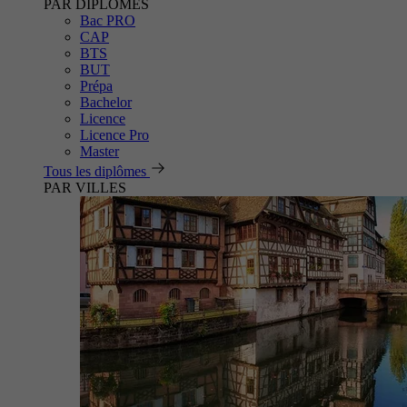
PAR DIPLÔMES
Bac PRO
CAP
BTS
BUT
Prépa
Bachelor
Licence
Licence Pro
Master
Tous les diplômes
PAR VILLES