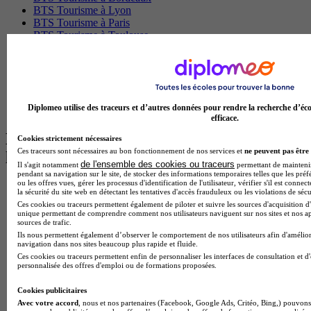
BTS Tourisme à Lyon
BTS Tourisme à Paris
BTS Tourisme à Toulouse
Licence Psychologie à Lille
Master Informatique à Paris
BTS Communication à Bordeaux
Master Psychologie à Angers
BTS Communication à Lyon
Diplomeo utilise des traceurs et d’autres données pour rendre la recherche d’éco
BTS Ndrc à Lyon
efficace.
Les intitulés de diplôme par alternance
Cookies strictement nécessaires
Ces traceurs sont nécessaires au bon fonctionnement de nos services et
ne peuvent pas être 
les plus recherchés
de l'ensemble des cookies ou traceurs
Il s'agit notamment
permettant de maintenir 
pendant sa navigation sur le site, de stocker des informations temporaires telles que les préf
ou les offres vues, gérer les processus d'identification de l'utilisateur, vérifier s'il est conn
BTS Esf en alternance
la sécurité du site web en détectant les tentatives d'accès frauduleux ou les violations de sécu
BTS Dietetique en alternance
Ces cookies ou traceurs permettent également de piloter et suivre les sources d'acquisition d'
BTS Mco en alternance
unique permettant de comprendre comment nos utilisateurs naviguent sur nos sites et nos ap
sources de trafic.
BTS Pi en alternance
Ils nous permettent également d’observer le comportement de nos utilisateurs afin d'amélior
BTS Sp3s en alternance
navigation dans nos sites beaucoup plus rapide et fluide.
Master CCA en alternance
Ces cookies ou traceurs permettent enfin de personnaliser les interfaces de consultation et d
BTS Ndrc en alternance
personnalisée des offres d'emploi ou de formations proposées.
BTS Sam en alternance
Cap Fleuriste en alternance
Cookies publicitaires
BTS Sio en alternance
Avec votre accord
, nous et nos partenaires (Facebook, Google Ads, Critéo, Bing,) pouvons 