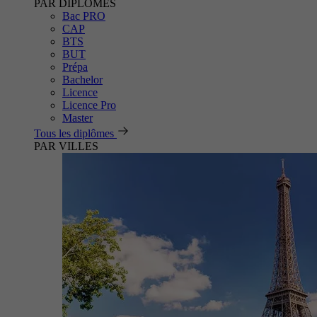
PAR DIPLÔMES
Bac PRO
CAP
BTS
BUT
Prépa
Bachelor
Licence
Licence Pro
Master
Tous les diplômes
PAR VILLES