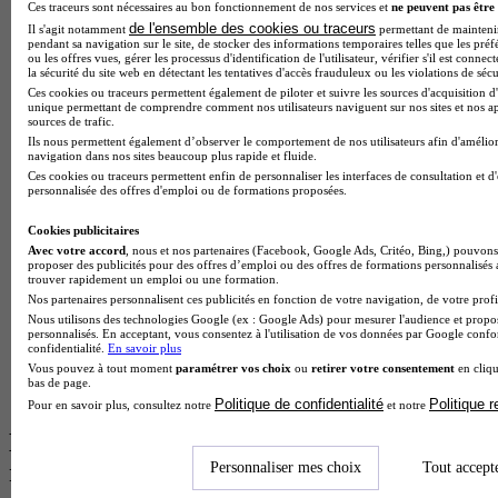
Ces traceurs sont nécessaires au bon fonctionnement de nos services et
ne peuvent pas être 
BTS Esf en alternance
de l'ensemble des cookies ou traceurs
Il s'agit notamment
permettant de maintenir 
BTS Dietetique en alternance
pendant sa navigation sur le site, de stocker des informations temporaires telles que les préf
BTS Mco en alternance
ou les offres vues, gérer les processus d'identification de l'utilisateur, vérifier s'il est conn
la sécurité du site web en détectant les tentatives d'accès frauduleux ou les violations de sécu
BTS Pi en alternance
Ces cookies ou traceurs permettent également de piloter et suivre les sources d'acquisition d'
BTS Sp3s en alternance
unique permettant de comprendre comment nos utilisateurs naviguent sur nos sites et nos ap
Master CCA en alternance
sources de trafic.
BTS Ndrc en alternance
Ils nous permettent également d’observer le comportement de nos utilisateurs afin d'amélior
BTS Sam en alternance
navigation dans nos sites beaucoup plus rapide et fluide.
Cap Fleuriste en alternance
Ces cookies ou traceurs permettent enfin de personnaliser les interfaces de consultation et d
personnalisée des offres d'emploi ou de formations proposées.
BTS Sio en alternance
MSc Marketing Digital en alternance
Cookies publicitaires
BTS Gpme en alternance
Avec votre accord
, nous et nos partenaires (Facebook, Google Ads, Critéo, Bing,) pouvons 
Cap Electricien en alternance
proposer des publicités pour des offres d’emploi ou des offres de formations personnalisés
BTS Gpn en alternance
trouver rapidement un emploi ou une formation.
BTS Domotique en alternance
Nos partenaires personnalisent ces publicités en fonction de votre navigation, de votre profil
BAC Pro Agora en alternance
Nous utilisons des technologies Google (ex : Google Ads) pour mesurer l'audience et propos
BTS Sta en alternance
personnalisés. En acceptant, vous consentez à l'utilisation de vos données par Google conf
confidentialité.
En savoir plus
BTS Iris en alternance
Vous pouvez à tout moment
paramétrer vos choix
ou
retirer votre consentement
en cliqu
BTS Tpl en alternance
bas de page.
BTS Ati en alternance
Politique de confidentialité
Politique 
Pour en savoir plus, consultez notre
et notre
Les diplômes par filière les plus
recherchés
Personnaliser mes choix
Tout accept