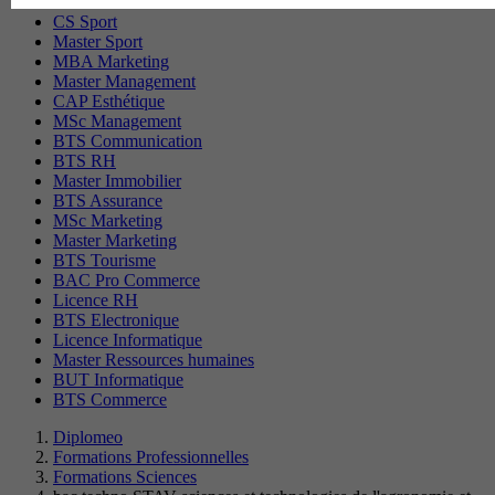
CS Sport
Master Sport
MBA Marketing
Master Management
CAP Esthétique
MSc Management
BTS Communication
BTS RH
Master Immobilier
BTS Assurance
MSc Marketing
Master Marketing
BTS Tourisme
BAC Pro Commerce
Licence RH
BTS Electronique
Licence Informatique
Master Ressources humaines
BUT Informatique
BTS Commerce
Diplomeo
Formations Professionnelles
Formations Sciences