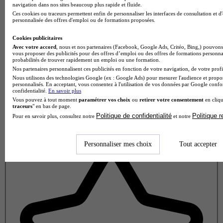
navigation dans nos sites beaucoup plus rapide et fluide.
Ces cookies ou traceurs permettent enfin de personnaliser les interfaces de consultation et d
personnalisée des offres d'emploi ou de formations proposées.
Cookies publicitaires
Avec votre accord
, nous et nos partenaires (Facebook, Google Ads, Critéo, Bing,) pouvons 
vous proposer des publicités pour des offres d’emploi ou des offres de formations personna
probabilités de trouver rapidement un emploi ou une formation.
Nos partenaires personnalisent ces publicités en fonction de votre navigation, de votre profil
Nous utilisons des technologies Google (ex : Google Ads) pour mesurer l'audience et propos
personnalisés. En acceptant, vous consentez à l'utilisation de vos données par Google conf
confidentialité.
En savoir plus
Vous pouvez à tout moment
paramétrer vos choix
ou
retirer votre consentement
en cliqu
traceurs
" en bas de page.
Politique de confidentialité
Politique 
Pour en savoir plus, consultez notre
et notre
Note de 1 sur 5
Personnaliser mes choix
Tout accepter