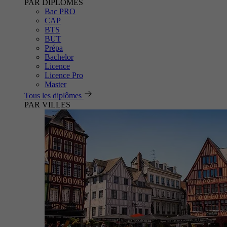
PAR DIPLÔMES
Bac PRO
CAP
BTS
BUT
Prépa
Bachelor
Licence
Licence Pro
Master
Tous les diplômes
PAR VILLES