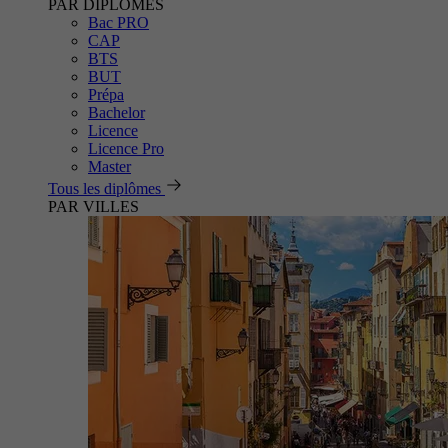
PAR DIPLÔMES
Bac PRO
CAP
BTS
BUT
Prépa
Bachelor
Licence
Licence Pro
Master
Tous les diplômes
PAR VILLES