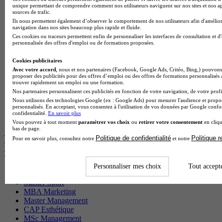
BTS Ndrc en alternance
unique permettant de comprendre comment nos utilisateurs naviguent sur nos sites et nos ap
BTS Sam en alternance
sources de trafic.
Cap Fleuriste en alternance
Ils nous permettent également d’observer le comportement de nos utilisateurs afin d'amélior
navigation dans nos sites beaucoup plus rapide et fluide.
BTS Sio en alternance
Ces cookies ou traceurs permettent enfin de personnaliser les interfaces de consultation et d
MSc Marketing Digital en alternance
personnalisée des offres d'emploi ou de formations proposées.
BTS Gpme en alternance
Cap Electricien en alternance
Cookies publicitaires
BTS Gpn en alternance
Avec votre accord
, nous et nos partenaires (Facebook, Google Ads, Critéo, Bing,) pouvons 
BTS Domotique en alternance
proposer des publicités pour des offres d’emploi ou des offres de formations personnalisés
BAC Pro Agora en alternance
trouver rapidement un emploi ou une formation.
BTS Sta en alternance
Nos partenaires personnalisent ces publicités en fonction de votre navigation, de votre profil
BTS Iris en alternance
Nous utilisons des technologies Google (ex : Google Ads) pour mesurer l'audience et propos
personnalisés. En acceptant, vous consentez à l'utilisation de vos données par Google conf
BTS Tpl en alternance
confidentialité.
En savoir plus
BTS Ati en alternance
Vous pouvez à tout moment
paramétrer vos choix
ou
retirer votre consentement
en cliqu
bas de page.
Les diplômes par filière les plus
Politique de confidentialité
Politique 
Pour en savoir plus, consultez notre
et notre
recherchés
Personnaliser mes choix
Tout accept
CS Sport
Master Sport
MBA Marketing
Master Management
CAP Esthétique
MSc Management