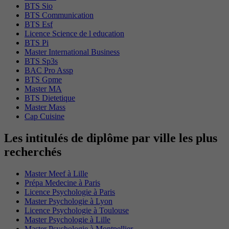
BTS Sio
BTS Communication
BTS Esf
Licence Science de l education
BTS Pi
Master International Business
BTS Sp3s
BAC Pro Assp
BTS Gpme
Master MA
BTS Dietetique
Master Mass
Cap Cuisine
Les intitulés de diplôme par ville les plus
recherchés
Master Meef à Lille
Prépa Medecine à Paris
Licence Psychologie à Paris
Master Psychologie à Lyon
Licence Psychologie à Toulouse
Master Psychologie à Lille
Master Psychologie à Montpellier