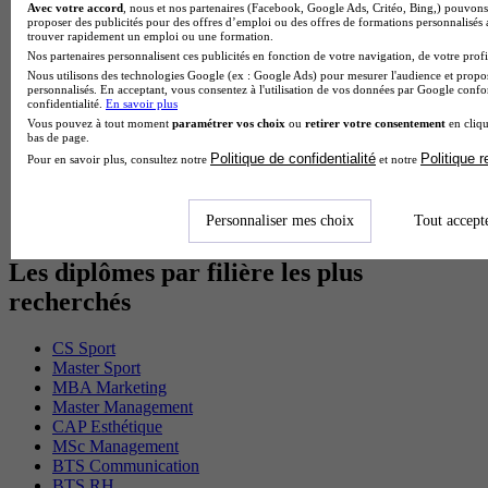
Avec votre accord
, nous et nos partenaires (Facebook, Google Ads, Critéo, Bing,) pouvons 
Cap Fleuriste en alternance
proposer des publicités pour des offres d’emploi ou des offres de formations personnalisés
BTS Sio en alternance
trouver rapidement un emploi ou une formation.
MSc Marketing Digital en alternance
Nos partenaires personnalisent ces publicités en fonction de votre navigation, de votre profil
BTS Gpme en alternance
Nous utilisons des technologies Google (ex : Google Ads) pour mesurer l'audience et propos
Cap Electricien en alternance
personnalisés. En acceptant, vous consentez à l'utilisation de vos données par Google conf
confidentialité.
En savoir plus
BTS Gpn en alternance
Vous pouvez à tout moment
paramétrer vos choix
ou
retirer votre consentement
en cliqu
BTS Domotique en alternance
bas de page.
BAC Pro Agora en alternance
Politique de confidentialité
Politique 
Pour en savoir plus, consultez notre
et notre
BTS Sta en alternance
BTS Iris en alternance
BTS Tpl en alternance
Personnaliser mes choix
Tout accept
BTS Ati en alternance
Les diplômes par filière les plus
recherchés
CS Sport
Master Sport
MBA Marketing
Master Management
CAP Esthétique
MSc Management
BTS Communication
BTS RH