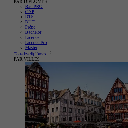
PAR DIPLÔMES
Bac PRO
CAP
BTS
BUT
Prépa
Bachelor
Licence
Licence Pro
Master
Tous les diplômes
PAR VILLES