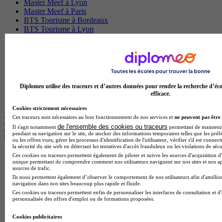
Master Meef à Lyon
Master Meef à Paris
BTS Tourisme à Bordeaux
BTS Tourisme à Lyon
BTS Tourisme à Paris
BTS Tourisme à Toulouse
Licence Psychologie à Lille
Master Informatique à Paris
BTS Communication à Bordeaux
Master Psychologie à Angers
Diplomeo utilise des traceurs et d’autres données pour rendre la recherche d’éco
BTS Communication à Lyon
efficace.
BTS Ndrc à Lyon
Cookies strictement nécessaires
Ces traceurs sont nécessaires au bon fonctionnement de nos services et
ne peuvent pas être 
Les intitulés de diplôme par alternance
de l'ensemble des cookies ou traceurs
Il s'agit notamment
permettant de maintenir 
les plus recherchés
pendant sa navigation sur le site, de stocker des informations temporaires telles que les préf
ou les offres vues, gérer les processus d'identification de l'utilisateur, vérifier s'il est conn
la sécurité du site web en détectant les tentatives d'accès frauduleux ou les violations de sécu
BTS Esf en alternance
Ces cookies ou traceurs permettent également de piloter et suivre les sources d'acquisition d'
unique permettant de comprendre comment nos utilisateurs naviguent sur nos sites et nos ap
BTS Dietetique en alternance
sources de trafic.
BTS Mco en alternance
Ils nous permettent également d’observer le comportement de nos utilisateurs afin d'amélior
BTS Pi en alternance
navigation dans nos sites beaucoup plus rapide et fluide.
BTS Sp3s en alternance
Ces cookies ou traceurs permettent enfin de personnaliser les interfaces de consultation et d
personnalisée des offres d'emploi ou de formations proposées.
Master CCA en alternance
BTS Ndrc en alternance
Cookies publicitaires
BTS Sam en alternance