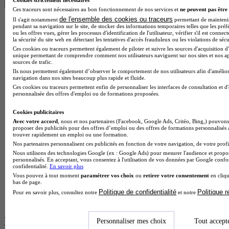
les plus recherchés
Cookies strictement nécessaires
Ces traceurs sont nécessaires au bon fonctionnement de nos services et
ne peuvent pas être 
de l'ensemble des cookies ou traceurs
Il s'agit notamment
permettant de maintenir 
BTS Esf en alternance
pendant sa navigation sur le site, de stocker des informations temporaires telles que les préf
ou les offres vues, gérer les processus d'identification de l'utilisateur, vérifier s'il est conn
BTS Dietetique en alternance
la sécurité du site web en détectant les tentatives d'accès frauduleux ou les violations de sécu
BTS Mco en alternance
Ces cookies ou traceurs permettent également de piloter et suivre les sources d'acquisition d'
BTS Pi en alternance
unique permettant de comprendre comment nos utilisateurs naviguent sur nos sites et nos ap
BTS Sp3s en alternance
sources de trafic.
Master CCA en alternance
Ils nous permettent également d’observer le comportement de nos utilisateurs afin d'amélior
navigation dans nos sites beaucoup plus rapide et fluide.
BTS Ndrc en alternance
Ces cookies ou traceurs permettent enfin de personnaliser les interfaces de consultation et d
BTS Sam en alternance
personnalisée des offres d'emploi ou de formations proposées.
Cap Fleuriste en alternance
BTS Sio en alternance
Cookies publicitaires
MSc Marketing Digital en alternance
Avec votre accord
, nous et nos partenaires (Facebook, Google Ads, Critéo, Bing,) pouvons 
BTS Gpme en alternance
proposer des publicités pour des offres d’emploi ou des offres de formations personnalisés
Cap Electricien en alternance
trouver rapidement un emploi ou une formation.
BTS Gpn en alternance
Nos partenaires personnalisent ces publicités en fonction de votre navigation, de votre profil
BTS Domotique en alternance
Nous utilisons des technologies Google (ex : Google Ads) pour mesurer l'audience et propos
personnalisés. En acceptant, vous consentez à l'utilisation de vos données par Google conf
BAC Pro Agora en alternance
confidentialité.
En savoir plus
BTS Sta en alternance
Vous pouvez à tout moment
paramétrer vos choix
ou
retirer votre consentement
en cliqu
BTS Iris en alternance
bas de page.
BTS Tpl en alternance
Politique de confidentialité
Politique 
Pour en savoir plus, consultez notre
et notre
BTS Ati en alternance
Les diplômes par filière les plus
Personnaliser mes choix
Tout accept