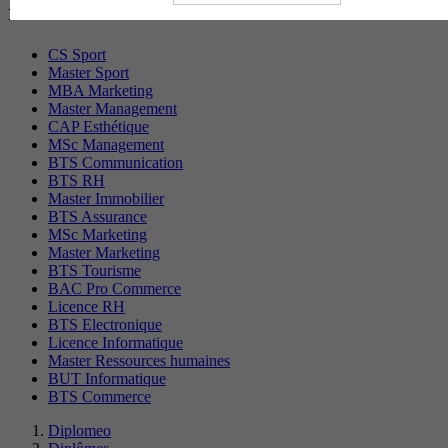
recherchés
CS Sport
Master Sport
MBA Marketing
Master Management
CAP Esthétique
MSc Management
BTS Communication
BTS RH
Master Immobilier
BTS Assurance
MSc Marketing
Master Marketing
BTS Tourisme
BAC Pro Commerce
Licence RH
BTS Electronique
Licence Informatique
Master Ressources humaines
BUT Informatique
BTS Commerce
Diplomeo