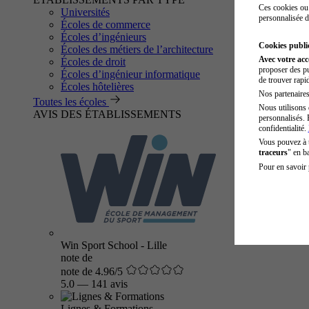
Ces cookies ou 
Universités
personnalisée d
Écoles de commerce
Écoles d’ingénieurs
Cookies public
Écoles des métiers de l’architecture
Avec votre ac
Écoles de droit
proposer des pu
Écoles d’ingénieur informatique
de trouver rapi
Écoles hôtelières
Nos partenaires 
Toutes les écoles
Nous utilisons 
AVIS DES ÉTABLISSEMENTS
personnalisés. 
confidentialité.
Vous pouvez à
traceurs
" en b
Pour en savoir 
Win Sport School - Lille
note de
note de 4.96/5
5.0
—
141 avis
Lignes & Formations