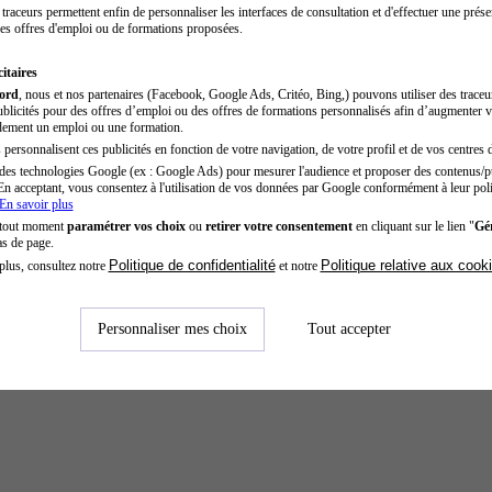
traceurs permettent enfin de personnaliser les interfaces de consultation et d'effectuer une prése
es offres d'emploi ou de formations proposées.
itaires
cord
, nous et nos partenaires (Facebook, Google Ads, Critéo, Bing,) pouvons utiliser des trace
blicités pour des offres d’emploi ou des offres de formations personnalisés afin d’augmenter v
dement un emploi ou une formation.
personnalisent ces publicités en fonction de votre navigation, de votre profil et de vos centres d
des technologies Google (ex : Google Ads) pour mesurer l'audience et proposer des contenus/pu
En acceptant, vous consentez à l'utilisation de vos données par Google conformément à leur poli
En savoir plus
 tout moment
paramétrer vos choix
ou
retirer votre consentement
en cliquant sur le lien "
Gér
as de page.
Politique de confidentialité
Politique relative aux cook
plus, consultez notre
et notre
Personnaliser mes choix
Tout accepter