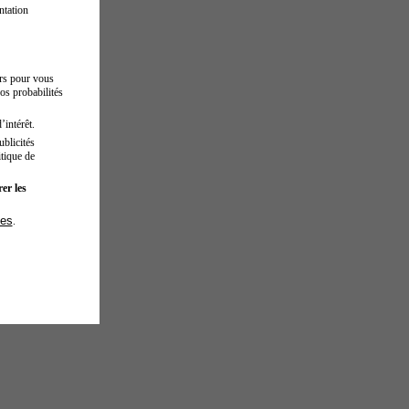
ntation
urs pour vous
os probabilités
’intérêt.
blicités
tique de
er les
ies
.