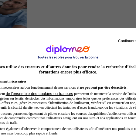
Continuer 
Kinésithérapeute sportif
o utilise des traceurs et d’autres données pour rendre la recherche d’écol
formations encore plus efficace.
ement nécessaires
nt nécessaires au bon fonctionnement de nos services et
ne peuvent pas être désactivés
.
de l'ensemble des cookies ou traceurs
ment
permettant de maintenir la session de l'utilis
ation sur le site, de stocker des informations temporaires telles que les préférences des utilisate
offres vues, gérer les processus d'identification de l'utilisateur, vérifier s'il est connecté ou non,
ntir la sécurité du site web en détectant les tentatives d'accès frauduleux ou les violations de sé
raceurs permettent également de piloter et suivre les sources d'acquisition d'audience en utilisan
nt de comprendre comment nos utilisateurs naviguent sur nos sites et nos applications en fonct
Sage-femme
ces de trafic.
tent également d’observer le comportement de nos utilisateurs afin d'améliorer nos produits et r
 nos sites beaucoup plus rapide et fluide.