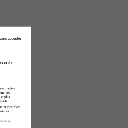
sans accepter
es et de
ateur active
urs, les
 et plus
curité.
t un identifiant
ion des
endre la