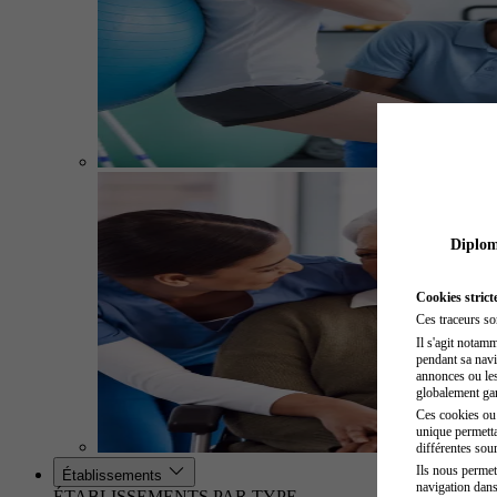
Diplome
Cookies strict
Ces traceurs so
Il s'agit notam
pendant sa navig
annonces ou les 
globalement gara
Ces cookies ou t
unique permetta
différentes sour
Ils nous permet
Établissements
navigation dans
ÉTABLISSEMENTS PAR TYPE