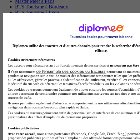
Master Meef à Paris
BTS Tourisme à Bordeaux
BTS Tourisme à Lyon
BTS Tourisme à Paris
BTS Tourisme à Toulouse
Licence Psychologie à Lille
Master Informatique à Paris
BTS Communication à Bordeaux
Master Psychologie à Angers
Diplomeo utilise des traceurs et d’autres données pour rendre la recherche d’éco
efficace.
BTS Communication à Lyon
BTS Ndrc à Lyon
Cookies strictement nécessaires
Ces traceurs sont nécessaires au bon fonctionnement de nos services et
ne peuvent pas être 
Les intitulés de diplôme par alternance
de l'ensemble des cookies ou traceurs
Il s'agit notamment
permettant de maintenir 
pendant sa navigation sur le site, de stocker des informations temporaires telles que les préf
les plus recherchés
ou les offres vues, gérer les processus d'identification de l'utilisateur, vérifier s'il est conn
la sécurité du site web en détectant les tentatives d'accès frauduleux ou les violations de sécu
Ces cookies ou traceurs permettent également de piloter et suivre les sources d'acquisition d'
BTS Esf en alternance
unique permettant de comprendre comment nos utilisateurs naviguent sur nos sites et nos ap
BTS Dietetique en alternance
sources de trafic.
BTS Mco en alternance
Ils nous permettent également d’observer le comportement de nos utilisateurs afin d'amélior
navigation dans nos sites beaucoup plus rapide et fluide.
BTS Pi en alternance
Ces cookies ou traceurs permettent enfin de personnaliser les interfaces de consultation et d
BTS Sp3s en alternance
personnalisée des offres d'emploi ou de formations proposées.
Master CCA en alternance
BTS Ndrc en alternance
Cookies publicitaires
BTS Sam en alternance
Avec votre accord
, nous et nos partenaires (Facebook, Google Ads, Critéo, Bing,) pouvons 
Cap Fleuriste en alternance
proposer des publicités pour des offres d’emploi ou des offres de formations personnalisés