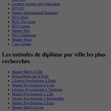
Licence Science de l education
BTS Pi
Master International Business
BTS Sp3s
BAC Pro Assp
BTS Gpme
Master MA
BTS Dietetique
Master Mass
Cap Cuisine
Les intitulés de diplôme par ville les plus
recherchés
Master Meef à Lille
Prépa Medecine à Paris
Licence Psychologie à Paris
Master Psychologie à Lyon
Licence Psychologie à Toulouse
Master Psychologie à Lille
Master Psychologie à Montpellier
Master Psychologie à Paris
Master Meef à Lyon