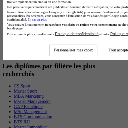
trouver rapidement un emploi ou une formation.
BTS Sio en alternance
Nos partenaires personnalisent ces publicités en fonction de votre navigation, de votre profil
MSc Marketing Digital en alternance
Nous utilisons des technologies Google (ex : Google Ads) pour mesurer l'audience et propos
BTS Gpme en alternance
personnalisés. En acceptant, vous consentez à l'utilisation de vos données par Google conf
Cap Electricien en alternance
confidentialité.
En savoir plus
BTS Gpn en alternance
Vous pouvez à tout moment
paramétrer vos choix
ou
retirer votre consentement
en cliqu
BTS Domotique en alternance
bas de page.
BAC Pro Agora en alternance
Politique de confidentialité
Politique 
Pour en savoir plus, consultez notre
et notre
BTS Sta en alternance
BTS Iris en alternance
BTS Tpl en alternance
Personnaliser mes choix
Tout accept
BTS Ati en alternance
Les diplômes par filière les plus
recherchés
CS Sport
Master Sport
MBA Marketing
Master Management
CAP Esthétique
MSc Management
BTS Communication
BTS RH
Master Immobilier