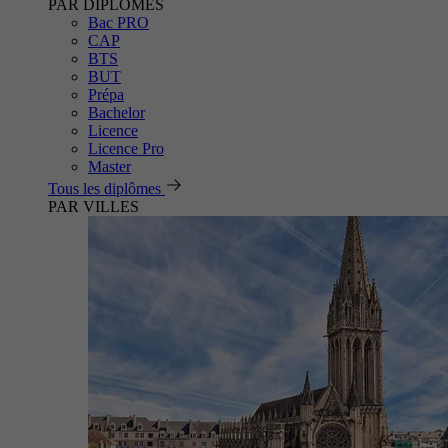
PAR DIPLÔMES
Bac PRO
CAP
BTS
BUT
Prépa
Bachelor
Licence
Licence Pro
Master
Tous les diplômes
PAR VILLES