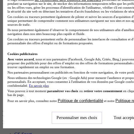
BTS Dietetique en alternance
pendant sa navigation sur le site, de stocker des informations temporaires telles que les préf
ou les offres vues, gérer les processus d'identification de l'utilisateur, vérifier s'il est conn
BTS Mco en alternance
la sécurité du site web en détectant les tentatives d'accès frauduleux ou les violations de sécu
BTS Pi en alternance
Ces cookies ou traceurs permettent également de piloter et suivre les sources d'acquisition d'
BTS Sp3s en alternance
unique permettant de comprendre comment nos utilisateurs naviguent sur nos sites et nos ap
sources de trafic.
Master CCA en alternance
Ils nous permettent également d’observer le comportement de nos utilisateurs afin d'amélior
BTS Ndrc en alternance
navigation dans nos sites beaucoup plus rapide et fluide.
BTS Sam en alternance
Ces cookies ou traceurs permettent enfin de personnaliser les interfaces de consultation et d
Cap Fleuriste en alternance
personnalisée des offres d'emploi ou de formations proposées.
BTS Sio en alternance
MSc Marketing Digital en alternance
Cookies publicitaires
BTS Gpme en alternance
Avec votre accord
, nous et nos partenaires (Facebook, Google Ads, Critéo, Bing,) pouvons 
Cap Electricien en alternance
proposer des publicités pour des offres d’emploi ou des offres de formations personnalisés
trouver rapidement un emploi ou une formation.
BTS Gpn en alternance
Nos partenaires personnalisent ces publicités en fonction de votre navigation, de votre profil
BTS Domotique en alternance
Nous utilisons des technologies Google (ex : Google Ads) pour mesurer l'audience et propos
BAC Pro Agora en alternance
personnalisés. En acceptant, vous consentez à l'utilisation de vos données par Google conf
BTS Sta en alternance
confidentialité.
En savoir plus
BTS Iris en alternance
Vous pouvez à tout moment
paramétrer vos choix
ou
retirer votre consentement
en cliqu
BTS Tpl en alternance
bas de page.
BTS Ati en alternance
Politique de confidentialité
Politique 
Pour en savoir plus, consultez notre
et notre
Les diplômes par filière les plus
Personnaliser mes choix
Tout accept
recherchés