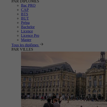
PAR DIPLÔMES
Bac PRO
CAP
BTS
BUT
Prépa
Bachelor
Licence
Licence Pro
Master
Tous les diplômes
PAR VILLES