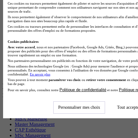
BTS Ndrc en alternance
Ces cookies ou traceurs permettent également de piloter et suivre les sources d'acquisition d'
BTS Sam en alternance
unique permettant de comprendre comment nos utilisateurs naviguent sur nos sites et nos ap
sources de trafic.
Cap Fleuriste en alternance
Ils nous permettent également d’observer le comportement de nos utilisateurs afin d'amélior
BTS Sio en alternance
navigation dans nos sites beaucoup plus rapide et fluide.
MSc Marketing Digital en alternance
Ces cookies ou traceurs permettent enfin de personnaliser les interfaces de consultation et d
BTS Gpme en alternance
personnalisée des offres d'emploi ou de formations proposées.
Cap Electricien en alternance
BTS Gpn en alternance
Cookies publicitaires
BTS Domotique en alternance
Avec votre accord
, nous et nos partenaires (Facebook, Google Ads, Critéo, Bing,) pouvons 
BAC Pro Agora en alternance
proposer des publicités pour des offres d’emploi ou des offres de formations personnalisés
trouver rapidement un emploi ou une formation.
BTS Sta en alternance
Nos partenaires personnalisent ces publicités en fonction de votre navigation, de votre profil
BTS Iris en alternance
Nous utilisons des technologies Google (ex : Google Ads) pour mesurer l'audience et propos
BTS Tpl en alternance
personnalisés. En acceptant, vous consentez à l'utilisation de vos données par Google conf
BTS Ati en alternance
confidentialité.
En savoir plus
Vous pouvez à tout moment
paramétrer vos choix
ou
retirer votre consentement
en cliqu
bas de page.
Les diplômes par filière les plus
Politique de confidentialité
Politique 
Pour en savoir plus, consultez notre
et notre
recherchés
Personnaliser mes choix
Tout accept
CS Sport
Master Sport
MBA Marketing
Master Management
CAP Esthétique
MSc Management