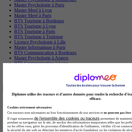
Master Psychologie à Paris
Master Meef à Lyon
Master Meef à Paris
BTS Tourisme à Bordeaux
BTS Tourisme à Lyon
BTS Tourisme à Paris
BTS Tourisme à Toulouse
Licence Psychologie à Lille
Master Informatique à Paris
BTS Communication à Bordeaux
Master Psychologie à Angers
BTS Communication à Lyon
BTS Ndrc à Lyon
Les intitulés de diplôme par alternance
les plus recherchés
Diplomeo utilise des traceurs et d’autres données pour rendre la recherche d’éco
efficace.
BTS Esf en alternance
BTS Dietetique en alternance
Cookies strictement nécessaires
BTS Mco en alternance
Ces traceurs sont nécessaires au bon fonctionnement de nos services et
ne peuvent pas être 
BTS Pi en alternance
de l'ensemble des cookies ou traceurs
Il s'agit notamment
permettant de maintenir 
BTS Sp3s en alternance
pendant sa navigation sur le site, de stocker des informations temporaires telles que les préf
ou les offres vues, gérer les processus d'identification de l'utilisateur, vérifier s'il est conn
Master CCA en alternance
la sécurité du site web en détectant les tentatives d'accès frauduleux ou les violations de sécu