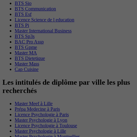
BTS Sio
BTS Communication
BTS Esf
Licence Science de l education
BTS Pi
Master International Business
BTS Sp3s
BAC Pro Assp
BTS Gpme
Master MA
BTS Dietetique
Master Mass
Cap Cuisine
Les intitulés de diplôme par ville les plus
recherchés
Master Meef à Lille
Prépa Medecine à Paris
Licence Psychologie à Paris
Master Psychologie à Lyon
Licence Psychologie à Toulouse
Master Psychologie à Lille
Master Psychologie à Montpellier