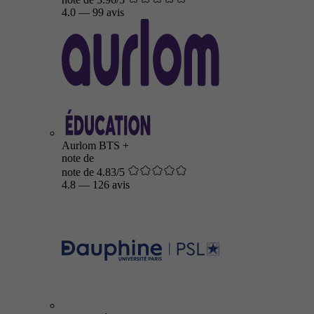
4.0
—
99 avis
Aurlom BTS +
note de
note de 4.83/5
4.8
—
126 avis