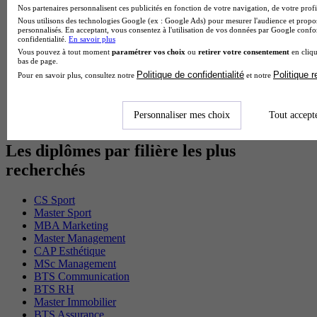
MSc Marketing Digital en alternance
Nos partenaires personnalisent ces publicités en fonction de votre navigation, de votre profil
BTS Gpme en alternance
Nous utilisons des technologies Google (ex : Google Ads) pour mesurer l'audience et propos
personnalisés. En acceptant, vous consentez à l'utilisation de vos données par Google conf
Cap Electricien en alternance
confidentialité.
En savoir plus
BTS Gpn en alternance
Vous pouvez à tout moment
paramétrer vos choix
ou
retirer votre consentement
en cliqu
BTS Domotique en alternance
bas de page.
BAC Pro Agora en alternance
Politique de confidentialité
Politique 
Pour en savoir plus, consultez notre
et notre
BTS Sta en alternance
BTS Iris en alternance
BTS Tpl en alternance
Personnaliser mes choix
Tout accept
BTS Ati en alternance
Les diplômes par filière les plus
recherchés
CS Sport
Master Sport
MBA Marketing
Master Management
CAP Esthétique
MSc Management
BTS Communication
BTS RH
Master Immobilier
BTS Assurance