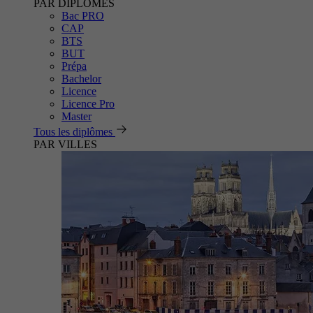
PAR DIPLÔMES
Bac PRO
CAP
BTS
BUT
Prépa
Bachelor
Licence
Licence Pro
Master
Tous les diplômes
PAR VILLES