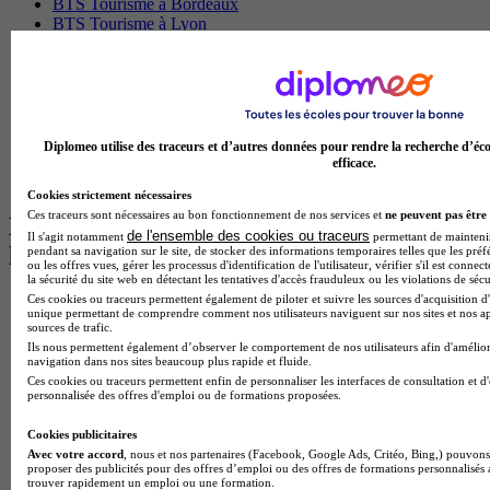
BTS Tourisme à Bordeaux
BTS Tourisme à Lyon
BTS Tourisme à Paris
BTS Tourisme à Toulouse
Licence Psychologie à Lille
Master Informatique à Paris
BTS Communication à Bordeaux
Master Psychologie à Angers
Diplomeo utilise des traceurs et d’autres données pour rendre la recherche d’éco
BTS Communication à Lyon
efficace.
BTS Ndrc à Lyon
Cookies strictement nécessaires
Ces traceurs sont nécessaires au bon fonctionnement de nos services et
ne peuvent pas être 
Les intitulés de diplôme par alternance
de l'ensemble des cookies ou traceurs
Il s'agit notamment
permettant de maintenir 
les plus recherchés
pendant sa navigation sur le site, de stocker des informations temporaires telles que les préf
ou les offres vues, gérer les processus d'identification de l'utilisateur, vérifier s'il est conn
la sécurité du site web en détectant les tentatives d'accès frauduleux ou les violations de sécu
Ces cookies ou traceurs permettent également de piloter et suivre les sources d'acquisition d'
BTS Esf en alternance
unique permettant de comprendre comment nos utilisateurs naviguent sur nos sites et nos ap
BTS Dietetique en alternance
sources de trafic.
BTS Mco en alternance
Ils nous permettent également d’observer le comportement de nos utilisateurs afin d'amélior
BTS Pi en alternance
navigation dans nos sites beaucoup plus rapide et fluide.
BTS Sp3s en alternance
Ces cookies ou traceurs permettent enfin de personnaliser les interfaces de consultation et d
personnalisée des offres d'emploi ou de formations proposées.
Master CCA en alternance
BTS Ndrc en alternance
Cookies publicitaires
BTS Sam en alternance
Avec votre accord
, nous et nos partenaires (Facebook, Google Ads, Critéo, Bing,) pouvons 
Cap Fleuriste en alternance
proposer des publicités pour des offres d’emploi ou des offres de formations personnalisés
BTS Sio en alternance
trouver rapidement un emploi ou une formation.