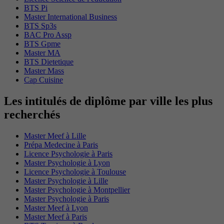
BTS Pi
Master International Business
BTS Sp3s
BAC Pro Assp
BTS Gpme
Master MA
BTS Dietetique
Master Mass
Cap Cuisine
Les intitulés de diplôme par ville les plus
recherchés
Master Meef à Lille
Prépa Medecine à Paris
Licence Psychologie à Paris
Master Psychologie à Lyon
Licence Psychologie à Toulouse
Master Psychologie à Lille
Master Psychologie à Montpellier
Master Psychologie à Paris
Master Meef à Lyon
Master Meef à Paris