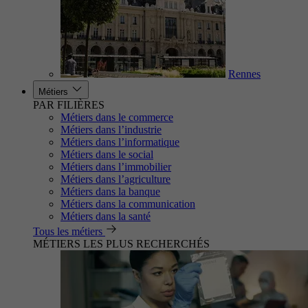
Rennes
Métiers
PAR FILIÈRES
Métiers dans le commerce
Métiers dans l’industrie
Métiers dans l’informatique
Métiers dans le social
Métiers dans l’immobilier
Métiers dans l’agriculture
Métiers dans la banque
Métiers dans la communication
Métiers dans la santé
Tous les métiers
MÉTIERS LES PLUS RECHERCHÉS