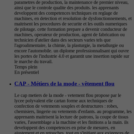
parametres de production, la maintenance de premier niveau,
ainsi que le controle qualite des produits. les apprenants
developpent des competences techniques en reglage de
machines, en detection et resolution de dysfonctionnements, et
maitrisent les procedures de securite et les outils numeriques
de pilotage. cette formation prepare a devenir conducteur de
machines, operateur de production, agent de fabrication ou
technicien d'atelier dans des secteurs varies tels que
l'agroalimentaire, la chimie, la plasturgie, la metallurgie ou
encore l'automobile. un diplome professionnalisant qui ouvre
les portes de l'industrie 4.0 et garantit une insertion rapide sur
le marche du travail.
Temps plein
En présentiel
CAP - Métiers de la mode - vêtement flou
Le cap metiers de la mode - vetement flou propose par le
lycee polyvalent elie cartan forme aux techniques de
confection de vetements souples et destructures : robes,
chemisiers, lingerie ou vetements d'enfants. au programme, les
apprenants maitrisent la lecture de patrons, la coupe de tissus
varies, l'assemblage a la machine et les finitions a la main. ils
developpent des competences en prise de mesures, en
ajustement et en retouches, tout en s'initiant aux exigences de