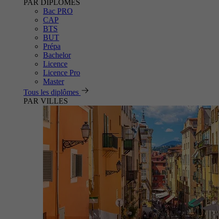
PAR DIPLÔMES
Bac PRO
CAP
BTS
BUT
Prépa
Bachelor
Licence
Licence Pro
Master
Tous les diplômes
PAR VILLES