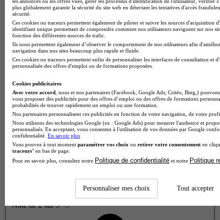
les annonces ou les offres vues, gérer les processus d'identification de l'utilisateur, vérifier s
plus globalement garantir la sécurité du site web en détectant les tentatives d'accès fraudule
sécurité.
Ces cookies ou traceurs permettent également de piloter et suivre les sources d'acquisition d
identifiant unique permettant de comprendre comment nos utilisateurs naviguent sur nos site
fonction des différentes sources de trafic.
Ils nous permettent également d’observer le comportement de nos utilisateurs afin d'amélior
navigation dans nos sites beaucoup plus rapide et fluide.
Ces cookies ou traceurs permettent enfin de personnaliser les interfaces de consultation et d
personnalisée des offres d'emploi ou de formations proposées.
Cookies publicitaires
Avec votre accord
, nous et nos partenaires (Facebook, Google Ads, Critéo, Bing,) pouvons 
vous proposer des publicités pour des offres d’emploi ou des offres de formations personna
probabilités de trouver rapidement un emploi ou une formation.
Nos partenaires personnalisent ces publicités en fonction de votre navigation, de votre profil
Nous utilisons des technologies Google (ex : Google Ads) pour mesurer l'audience et propos
personnalisés. En acceptant, vous consentez à l'utilisation de vos données par Google conf
confidentialité.
En savoir plus
Vous pouvez à tout moment
paramétrer vos choix
ou
retirer votre consentement
en cliqu
traceurs
" en bas de page.
Politique de confidentialité
Politique 
Pour en savoir plus, consultez notre
et notre
Personnaliser mes choix
Tout accepter
Note de 2 sur 5