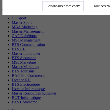
Les diplômes par filière les plus
Personnaliser mes choix
Tout accept
recherchés
CS Sport
Master Sport
MBA Marketing
Master Management
CAP Esthétique
MSc Management
BTS Communication
BTS RH
Master Immobilier
BTS Assurance
MSc Marketing
Master Marketing
BTS Tourisme
BAC Pro Commerce
Licence RH
BTS Electronique
Licence Informatique
Master Ressources humaines
BUT Informatique
BTS Commerce