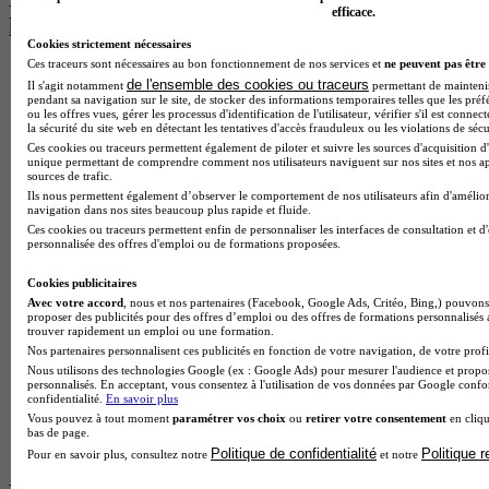
efficace.
les plus recherchés
Cookies strictement nécessaires
Ces traceurs sont nécessaires au bon fonctionnement de nos services et
ne peuvent pas être 
BTS Esf en alternance
de l'ensemble des cookies ou traceurs
Il s'agit notamment
permettant de maintenir 
BTS Dietetique en alternance
pendant sa navigation sur le site, de stocker des informations temporaires telles que les préf
BTS Mco en alternance
ou les offres vues, gérer les processus d'identification de l'utilisateur, vérifier s'il est conn
la sécurité du site web en détectant les tentatives d'accès frauduleux ou les violations de sécu
BTS Pi en alternance
Ces cookies ou traceurs permettent également de piloter et suivre les sources d'acquisition d'
BTS Sp3s en alternance
unique permettant de comprendre comment nos utilisateurs naviguent sur nos sites et nos ap
Master CCA en alternance
sources de trafic.
BTS Ndrc en alternance
Ils nous permettent également d’observer le comportement de nos utilisateurs afin d'amélior
BTS Sam en alternance
navigation dans nos sites beaucoup plus rapide et fluide.
Cap Fleuriste en alternance
Ces cookies ou traceurs permettent enfin de personnaliser les interfaces de consultation et d
personnalisée des offres d'emploi ou de formations proposées.
BTS Sio en alternance
MSc Marketing Digital en alternance
Cookies publicitaires
BTS Gpme en alternance
Avec votre accord
, nous et nos partenaires (Facebook, Google Ads, Critéo, Bing,) pouvons 
Cap Electricien en alternance
proposer des publicités pour des offres d’emploi ou des offres de formations personnalisés
BTS Gpn en alternance
trouver rapidement un emploi ou une formation.
BTS Domotique en alternance
Nos partenaires personnalisent ces publicités en fonction de votre navigation, de votre profil
BAC Pro Agora en alternance
Nous utilisons des technologies Google (ex : Google Ads) pour mesurer l'audience et propos
personnalisés. En acceptant, vous consentez à l'utilisation de vos données par Google conf
BTS Sta en alternance
confidentialité.
En savoir plus
BTS Iris en alternance
Vous pouvez à tout moment
paramétrer vos choix
ou
retirer votre consentement
en cliqu
BTS Tpl en alternance
bas de page.
BTS Ati en alternance
Politique de confidentialité
Politique 
Pour en savoir plus, consultez notre
et notre