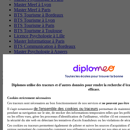
Master Meef à Lyon
Master Meef à Paris
BTS Tourisme à Bordeaux
BTS Tourisme à Lyon
BTS Tourisme à Paris
BTS Tourisme à Toulouse
Licence Psychologie à Lille
Master Informatique à Paris
BTS Communication à Bordeaux
Master Psychologie à Angers
BTS Communication à Lyon
BTS Ndrc à Lyon
Les intitulés de diplôme par alternance
les plus recherchés
Diplomeo utilise des traceurs et d’autres données pour rendre la recherche d’éco
efficace.
BTS Esf en alternance
Cookies strictement nécessaires
BTS Dietetique en alternance
Ces traceurs sont nécessaires au bon fonctionnement de nos services et
ne peuvent pas être 
BTS Mco en alternance
de l'ensemble des cookies ou traceurs
Il s'agit notamment
permettant de maintenir 
BTS Pi en alternance
pendant sa navigation sur le site, de stocker des informations temporaires telles que les préf
BTS Sp3s en alternance
ou les offres vues, gérer les processus d'identification de l'utilisateur, vérifier s'il est conn
Master CCA en alternance
la sécurité du site web en détectant les tentatives d'accès frauduleux ou les violations de sécu
BTS Ndrc en alternance
Ces cookies ou traceurs permettent également de piloter et suivre les sources d'acquisition d'
unique permettant de comprendre comment nos utilisateurs naviguent sur nos sites et nos ap