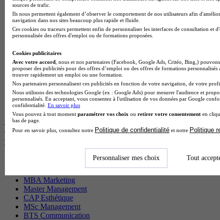
BTS Sam en alternance
sources de trafic.
Cap Fleuriste en alternance
Ils nous permettent également d’observer le comportement de nos utilisateurs afin d'amélior
BTS Sio en alternance
navigation dans nos sites beaucoup plus rapide et fluide.
MSc Marketing Digital en alternance
Ces cookies ou traceurs permettent enfin de personnaliser les interfaces de consultation et d
personnalisée des offres d'emploi ou de formations proposées.
BTS Gpme en alternance
Cap Electricien en alternance
Cookies publicitaires
BTS Gpn en alternance
Avec votre accord
, nous et nos partenaires (Facebook, Google Ads, Critéo, Bing,) pouvons 
BTS Domotique en alternance
proposer des publicités pour des offres d’emploi ou des offres de formations personnalisés
BAC Pro Agora en alternance
trouver rapidement un emploi ou une formation.
BTS Sta en alternance
Nos partenaires personnalisent ces publicités en fonction de votre navigation, de votre profil
BTS Iris en alternance
Nous utilisons des technologies Google (ex : Google Ads) pour mesurer l'audience et propos
BTS Tpl en alternance
personnalisés. En acceptant, vous consentez à l'utilisation de vos données par Google conf
confidentialité.
En savoir plus
BTS Ati en alternance
Vous pouvez à tout moment
paramétrer vos choix
ou
retirer votre consentement
en cliqu
bas de page.
Les diplômes par filière les plus
Politique de confidentialité
Politique 
Pour en savoir plus, consultez notre
et notre
recherchés
Personnaliser mes choix
Tout accept
CS Sport
Master Sport
MBA Marketing
Master Management
CAP Esthétique
MSc Management
BTS Communication