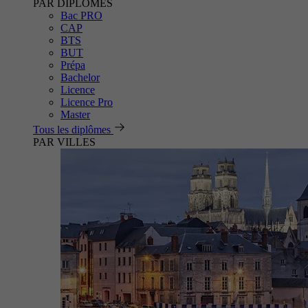
PAR DIPLÔMES
Bac PRO
CAP
BTS
BUT
Prépa
Bachelor
Licence
Licence Pro
Master
Tous les diplômes
PAR VILLES