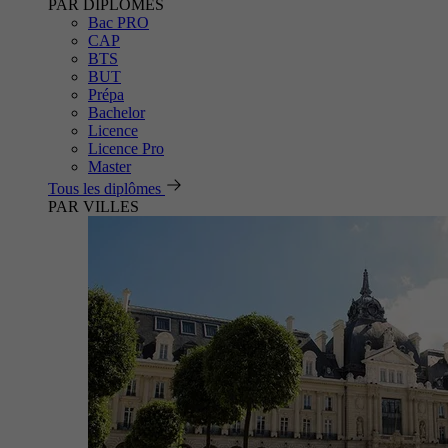
PAR DIPLÔMES
Bac PRO
CAP
BTS
BUT
Prépa
Bachelor
Licence
Licence Pro
Master
Tous les diplômes
PAR VILLES