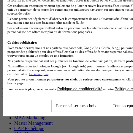
la sécurité du site web en détectant les tentatives d'accès frauduleux ou les violations de sécu
BTS Ndrc en alternance
Ces cookies ou traceurs permettent également de piloter et suivre les sources d'acquisition d'
BTS Sam en alternance
unique permettant de comprendre comment nos utilisateurs naviguent sur nos sites et nos ap
sources de trafic.
Cap Fleuriste en alternance
Ils nous permettent également d’observer le comportement de nos utilisateurs afin d'amélior
BTS Sio en alternance
navigation dans nos sites beaucoup plus rapide et fluide.
MSc Marketing Digital en alternance
Ces cookies ou traceurs permettent enfin de personnaliser les interfaces de consultation et d
BTS Gpme en alternance
personnalisée des offres d'emploi ou de formations proposées.
Cap Electricien en alternance
BTS Gpn en alternance
Cookies publicitaires
BTS Domotique en alternance
Avec votre accord
, nous et nos partenaires (Facebook, Google Ads, Critéo, Bing,) pouvons 
proposer des publicités pour des offres d’emploi ou des offres de formations personnalisés
BAC Pro Agora en alternance
trouver rapidement un emploi ou une formation.
BTS Sta en alternance
Nos partenaires personnalisent ces publicités en fonction de votre navigation, de votre profil
BTS Iris en alternance
Nous utilisons des technologies Google (ex : Google Ads) pour mesurer l'audience et propos
BTS Tpl en alternance
personnalisés. En acceptant, vous consentez à l'utilisation de vos données par Google conf
BTS Ati en alternance
confidentialité.
En savoir plus
Vous pouvez à tout moment
paramétrer vos choix
ou
retirer votre consentement
en cliqu
bas de page.
Les diplômes par filière les plus
Politique de confidentialité
Politique 
Pour en savoir plus, consultez notre
et notre
recherchés
Personnaliser mes choix
Tout accept
CS Sport
Master Sport
MBA Marketing
Master Management
CAP Esthétique