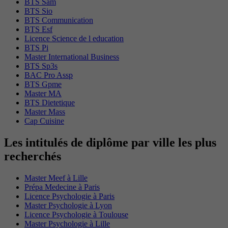
BTS Sam
BTS Sio
BTS Communication
BTS Esf
Licence Science de l education
BTS Pi
Master International Business
BTS Sp3s
BAC Pro Assp
BTS Gpme
Master MA
BTS Dietetique
Master Mass
Cap Cuisine
Les intitulés de diplôme par ville les plus
recherchés
Master Meef à Lille
Prépa Medecine à Paris
Licence Psychologie à Paris
Master Psychologie à Lyon
Licence Psychologie à Toulouse
Master Psychologie à Lille