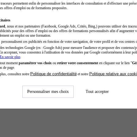
traceurs permettent enfin de personnaliser les interfaces de consultation et d'effectuer une prése
es offres d'emploi ou de formations proposées.
itaires
cord
, nous et nos partenaires (Facebook, Google Ads, Critéo, Bing,) pouvons utiliser des trace
blicités pour des offres d’emploi ou des offres de formations personnalisés afin d’augmenter v
dement un emploi ou une formation.
personnalisent ces publicités en fonction de votre navigation, de votre profil et de vos centres d
des technologies Google (ex : Google Ads) pour mesurer l'audience et proposer des contenus/pu
En acceptant, vous consentez à l'utilisation de vos données par Google conformément à leur poli
En savoir plus
 tout moment
paramétrer vos choix
ou
retirer votre consentement
en cliquant sur le lien "
Gér
as de page.
Politique de confidentialité
Politique relative aux cook
plus, consultez notre
et notre
Personnaliser mes choix
Tout accepter