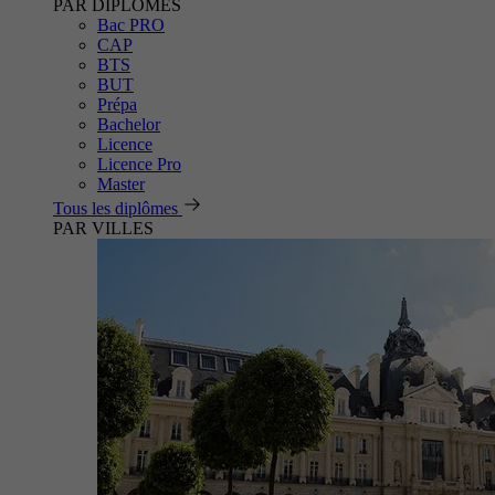
PAR DIPLÔMES
Bac PRO
CAP
BTS
BUT
Prépa
Bachelor
Licence
Licence Pro
Master
Tous les diplômes
PAR VILLES