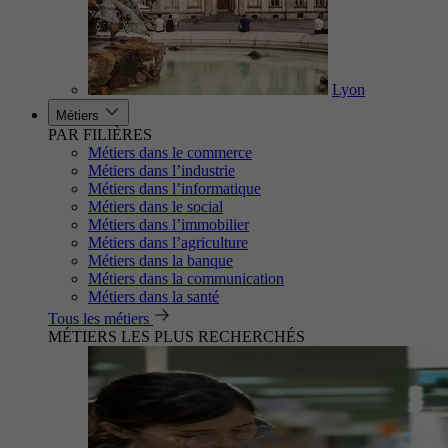
Lyon
Métiers
PAR FILIÈRES
Métiers dans le commerce
Métiers dans l’industrie
Métiers dans l’informatique
Métiers dans le social
Métiers dans l’immobilier
Métiers dans l’agriculture
Métiers dans la banque
Métiers dans la communication
Métiers dans la santé
Tous les métiers
MÉTIERS LES PLUS RECHERCHÉS