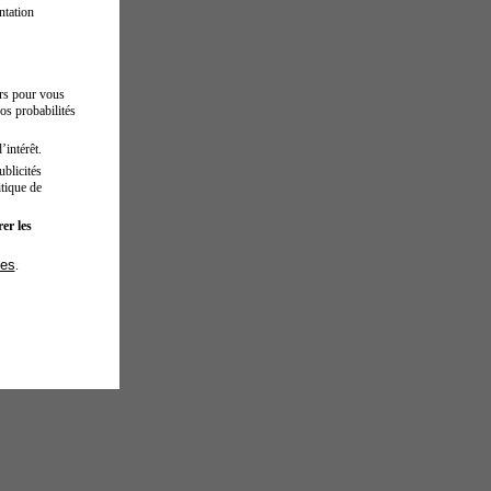
ntation
urs pour vous
os probabilités
’intérêt.
blicités
tique de
er les
ies
.