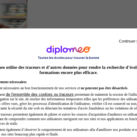
Continuer 
Préparateur en pharmacie
o utilise des traceurs et d’autres données pour rendre la recherche d’écol
formations encore plus efficace.
ement nécessaires
nt nécessaires au bon fonctionnement de nos services et
ne peuvent pas être désactivés
.
de l'ensemble des cookies ou traceurs
ment
permettant de maintenir la session de l'utilis
ation sur le site, de stocker des informations temporaires telles que les préférences des utilisate
offres vues, gérer les processus d'identification de l'utilisateur, vérifier s'il est connecté ou non,
ntir la sécurité du site web en détectant les tentatives d'accès frauduleux ou les violations de sé
raceurs permettent également de piloter et suivre les sources d'acquisition d'audience en utilisan
nt de comprendre comment nos utilisateurs naviguent sur nos sites et nos applications en fonct
Préparateur physique
ces de trafic.
tent également d’observer le comportement de nos utilisateurs afin d'améliorer nos produits et r
 nos sites beaucoup plus rapide et fluide.