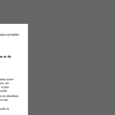
sans accepter
es et de
ateur active
urs, les
 et plus
curité.
t un identifiant
ion des
endre la