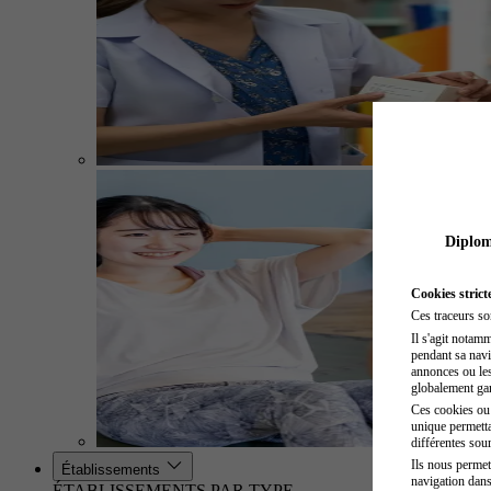
Diplome
Cookies strict
Ces traceurs so
Il s'agit notam
pendant sa navig
annonces ou les 
globalement gara
Ces cookies ou t
unique permetta
différentes sour
Ils nous permet
Établissements
navigation dans
ÉTABLISSEMENTS PAR TYPE