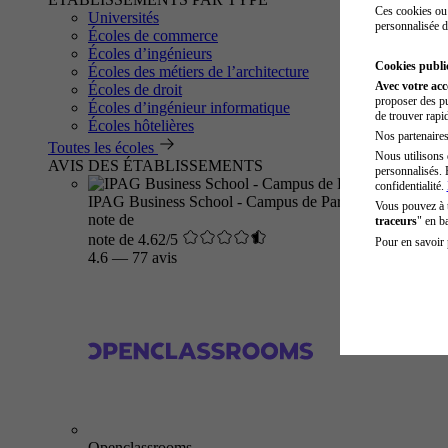
Ces cookies ou 
Universités
personnalisée d
Écoles de commerce
Écoles d’ingénieurs
Cookies public
Écoles des métiers de l’architecture
Avec votre ac
Écoles de droit
proposer des pu
Écoles d’ingénieur informatique
de trouver rapi
Écoles hôtelières
Nos partenaires 
Toutes les écoles
Nous utilisons 
AVIS DES ÉTABLISSEMENTS
personnalisés. 
confidentialité.
IPAG Business School - Campus de Paris
Vous pouvez à
note de
traceurs
" en b
note de 4.62/5
Pour en savoir 
4.6
—
77 avis
Openclassrooms