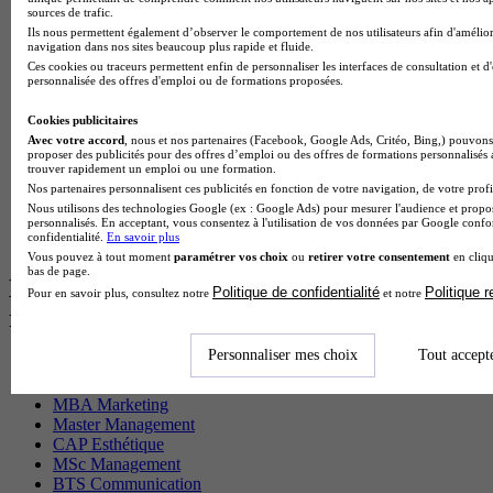
BTS Sam en alternance
sources de trafic.
Cap Fleuriste en alternance
Ils nous permettent également d’observer le comportement de nos utilisateurs afin d'amélior
BTS Sio en alternance
navigation dans nos sites beaucoup plus rapide et fluide.
MSc Marketing Digital en alternance
Ces cookies ou traceurs permettent enfin de personnaliser les interfaces de consultation et d
personnalisée des offres d'emploi ou de formations proposées.
BTS Gpme en alternance
Cap Electricien en alternance
Cookies publicitaires
BTS Gpn en alternance
Avec votre accord
, nous et nos partenaires (Facebook, Google Ads, Critéo, Bing,) pouvons 
BTS Domotique en alternance
proposer des publicités pour des offres d’emploi ou des offres de formations personnalisés
BAC Pro Agora en alternance
trouver rapidement un emploi ou une formation.
BTS Sta en alternance
Nos partenaires personnalisent ces publicités en fonction de votre navigation, de votre profil
BTS Iris en alternance
Nous utilisons des technologies Google (ex : Google Ads) pour mesurer l'audience et propos
BTS Tpl en alternance
personnalisés. En acceptant, vous consentez à l'utilisation de vos données par Google conf
confidentialité.
En savoir plus
BTS Ati en alternance
Vous pouvez à tout moment
paramétrer vos choix
ou
retirer votre consentement
en cliqu
bas de page.
Les diplômes par filière les plus
Politique de confidentialité
Politique 
Pour en savoir plus, consultez notre
et notre
recherchés
Personnaliser mes choix
Tout accept
CS Sport
Master Sport
MBA Marketing
Master Management
CAP Esthétique
MSc Management
BTS Communication