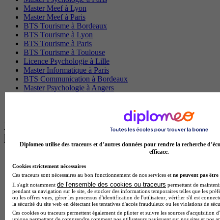
Master Meef à Lyon
Master Meef à Paris
BTS Tourisme à Bordeaux
BTS Tourisme à Lyon
BTS Tourisme à Paris
BTS Tourisme à Toulouse
Licence Psychologie à Lille
Master Informatique à Paris
BTS Communication à Bordeaux
Master Psychologie à Angers
BTS Communication à Lyon
BTS Ndrc à Lyon
Les intitulés de diplôme par alternance
les plus recherchés
Diplomeo utilise des traceurs et d’autres données pour rendre la recherche d’éco
efficace.
BTS Esf en alternance
Cookies strictement nécessaires
BTS Dietetique en alternance
Ces traceurs sont nécessaires au bon fonctionnement de nos services et
ne peuvent pas être 
BTS Mco en alternance
de l'ensemble des cookies ou traceurs
Il s'agit notamment
permettant de maintenir 
BTS Pi en alternance
pendant sa navigation sur le site, de stocker des informations temporaires telles que les préf
BTS Sp3s en alternance
ou les offres vues, gérer les processus d'identification de l'utilisateur, vérifier s'il est conn
Master CCA en alternance
la sécurité du site web en détectant les tentatives d'accès frauduleux ou les violations de sécu
BTS Ndrc en alternance
Ces cookies ou traceurs permettent également de piloter et suivre les sources d'acquisition d'
unique permettant de comprendre comment nos utilisateurs naviguent sur nos sites et nos ap