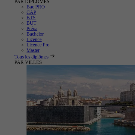
PAR DIPLÔMES
Bac PRO
CAP
BTS
BUT
Prépa
Bachelor
Licence
Licence Pro
Master
Tous les diplômes
PAR VILLES