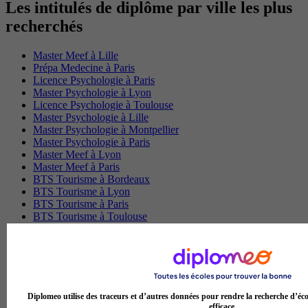
Les intitulés de diplôme par ville les plus
recherchés
Master Meef à Lille
Prépa Medecine à Paris
Licence Psychologie à Paris
Master Psychologie à Lyon
Licence Psychologie à Toulouse
Master Psychologie à Lille
Master Psychologie à Montpellier
Master Psychologie à Paris
Master Meef à Lyon
Master Meef à Paris
BTS Tourisme à Bordeaux
BTS Tourisme à Lyon
BTS Tourisme à Paris
BTS Tourisme à Toulouse
Licence Psychologie à Lille
Master Informatique à Paris
BTS Communication à Bordeaux
Master Psychologie à Angers
BTS Communication à Lyon
BTS Ndrc à Lyon
Diplomeo utilise des traceurs et d’autres données pour rendre la recherche d’éco
efficace.