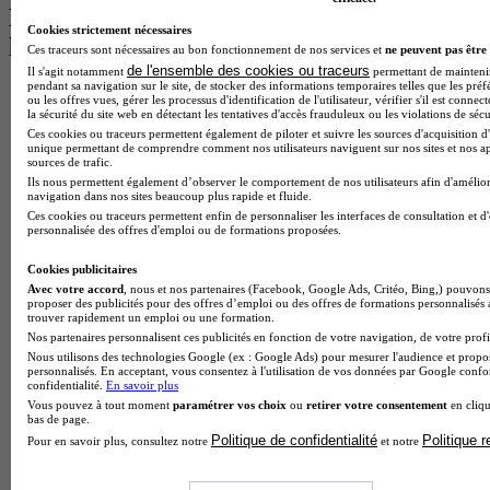
Les intitulés de diplôme par alternance
Cookies strictement nécessaires
les plus recherchés
Ces traceurs sont nécessaires au bon fonctionnement de nos services et
ne peuvent pas être 
de l'ensemble des cookies ou traceurs
Il s'agit notamment
permettant de maintenir 
pendant sa navigation sur le site, de stocker des informations temporaires telles que les préf
BTS Esf en alternance
ou les offres vues, gérer les processus d'identification de l'utilisateur, vérifier s'il est conn
BTS Dietetique en alternance
la sécurité du site web en détectant les tentatives d'accès frauduleux ou les violations de sécu
BTS Mco en alternance
Ces cookies ou traceurs permettent également de piloter et suivre les sources d'acquisition d'
unique permettant de comprendre comment nos utilisateurs naviguent sur nos sites et nos ap
BTS Pi en alternance
sources de trafic.
BTS Sp3s en alternance
Ils nous permettent également d’observer le comportement de nos utilisateurs afin d'amélior
Master CCA en alternance
navigation dans nos sites beaucoup plus rapide et fluide.
BTS Ndrc en alternance
Ces cookies ou traceurs permettent enfin de personnaliser les interfaces de consultation et d
BTS Sam en alternance
personnalisée des offres d'emploi ou de formations proposées.
Cap Fleuriste en alternance
BTS Sio en alternance
Cookies publicitaires
MSc Marketing Digital en alternance
Avec votre accord
, nous et nos partenaires (Facebook, Google Ads, Critéo, Bing,) pouvons 
proposer des publicités pour des offres d’emploi ou des offres de formations personnalisés
BTS Gpme en alternance
trouver rapidement un emploi ou une formation.
Cap Electricien en alternance
Nos partenaires personnalisent ces publicités en fonction de votre navigation, de votre profil
BTS Gpn en alternance
Nous utilisons des technologies Google (ex : Google Ads) pour mesurer l'audience et propos
BTS Domotique en alternance
personnalisés. En acceptant, vous consentez à l'utilisation de vos données par Google conf
confidentialité.
En savoir plus
BAC Pro Agora en alternance
Vous pouvez à tout moment
paramétrer vos choix
ou
retirer votre consentement
en cliqu
BTS Sta en alternance
bas de page.
BTS Iris en alternance
Politique de confidentialité
Politique 
Pour en savoir plus, consultez notre
et notre
BTS Tpl en alternance
BTS Ati en alternance