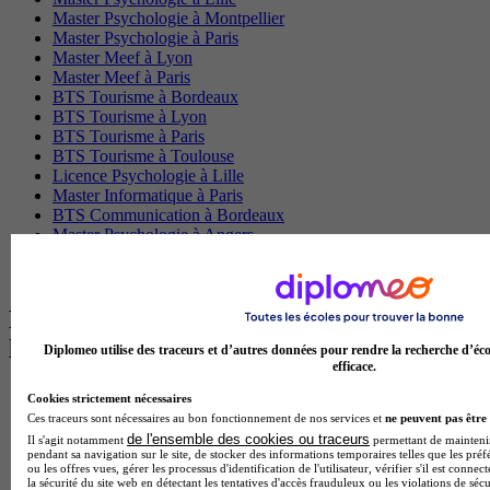
Master Psychologie à Montpellier
Master Psychologie à Paris
Master Meef à Lyon
Master Meef à Paris
BTS Tourisme à Bordeaux
BTS Tourisme à Lyon
BTS Tourisme à Paris
BTS Tourisme à Toulouse
Licence Psychologie à Lille
Master Informatique à Paris
BTS Communication à Bordeaux
Master Psychologie à Angers
BTS Communication à Lyon
BTS Ndrc à Lyon
Les intitulés de diplôme par alternance
les plus recherchés
Diplomeo utilise des traceurs et d’autres données pour rendre la recherche d’éco
efficace.
BTS Esf en alternance
Cookies strictement nécessaires
BTS Dietetique en alternance
Ces traceurs sont nécessaires au bon fonctionnement de nos services et
ne peuvent pas être 
BTS Mco en alternance
de l'ensemble des cookies ou traceurs
Il s'agit notamment
permettant de maintenir 
BTS Pi en alternance
pendant sa navigation sur le site, de stocker des informations temporaires telles que les préf
ou les offres vues, gérer les processus d'identification de l'utilisateur, vérifier s'il est conn
BTS Sp3s en alternance
la sécurité du site web en détectant les tentatives d'accès frauduleux ou les violations de sécu