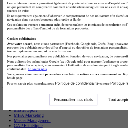
Master CCA en alternance
Ces cookies ou traceurs permettent également de piloter et suivre les sources d'acquisition d'
BTS Ndrc en alternance
unique permettant de comprendre comment nos utilisateurs naviguent sur nos sites et nos ap
sources de trafic.
BTS Sam en alternance
Ils nous permettent également d’observer le comportement de nos utilisateurs afin d'amélior
Cap Fleuriste en alternance
navigation dans nos sites beaucoup plus rapide et fluide.
BTS Sio en alternance
Ces cookies ou traceurs permettent enfin de personnaliser les interfaces de consultation et d
MSc Marketing Digital en alternance
personnalisée des offres d'emploi ou de formations proposées.
BTS Gpme en alternance
Cap Electricien en alternance
Cookies publicitaires
BTS Gpn en alternance
Avec votre accord
, nous et nos partenaires (Facebook, Google Ads, Critéo, Bing,) pouvons 
BTS Domotique en alternance
proposer des publicités pour des offres d’emploi ou des offres de formations personnalisés
trouver rapidement un emploi ou une formation.
BAC Pro Agora en alternance
Nos partenaires personnalisent ces publicités en fonction de votre navigation, de votre profil
BTS Sta en alternance
Nous utilisons des technologies Google (ex : Google Ads) pour mesurer l'audience et propos
BTS Iris en alternance
personnalisés. En acceptant, vous consentez à l'utilisation de vos données par Google conf
BTS Tpl en alternance
confidentialité.
En savoir plus
BTS Ati en alternance
Vous pouvez à tout moment
paramétrer vos choix
ou
retirer votre consentement
en cliqu
bas de page.
Politique de confidentialité
Politique 
Les diplômes par filière les plus
Pour en savoir plus, consultez notre
et notre
recherchés
Personnaliser mes choix
Tout accept
CS Sport
Master Sport
MBA Marketing
Master Management
CAP Esthétique