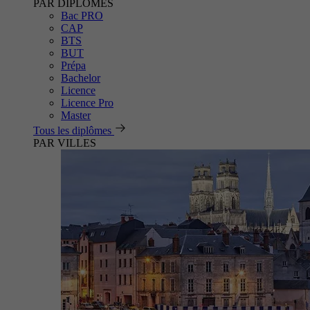
PAR DIPLÔMES
Bac PRO
CAP
BTS
BUT
Prépa
Bachelor
Licence
Licence Pro
Master
Tous les diplômes
PAR VILLES