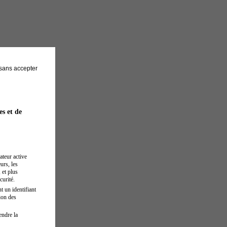
sans accepter
es et de
ateur active
urs, les
 et plus
curité.
t un identifiant
ion des
endre la