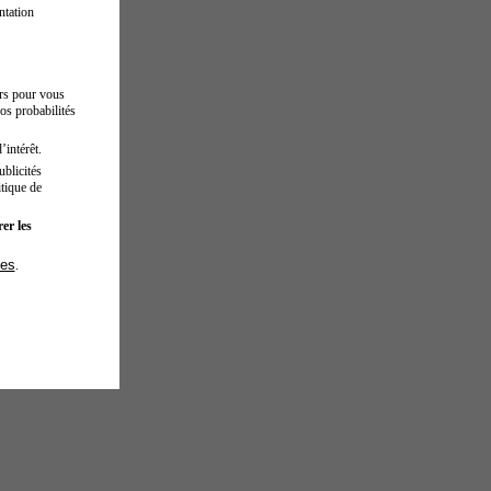
ntation
urs pour vous
os probabilités
’intérêt.
blicités
tique de
er les
ies
.