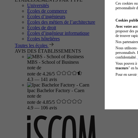
Ces cookies ou 
Universités
personnalisée d
Écoles de commerce
Écoles d’ingénieurs
Cookies public
Écoles des métiers de l’architecture
Avec votre ac
Écoles de droit
proposer des pu
Écoles d’ingénieur informatique
de trouver rapi
Écoles hôtelières
Nos partenaires 
Toutes les écoles
Nous utilisons 
AVIS DES ÉTABLISSEMENTS
personnalisés. 
confidentialité.
MBS - School of Business
Vous pouvez à
note de
traceurs
" en b
note de 4.26/5
Pour en savoir 
4.3
—
141 avis
Ipac Bachelor Factory - Caen
note de
note de 4.85/5
4.9
—
106 avis