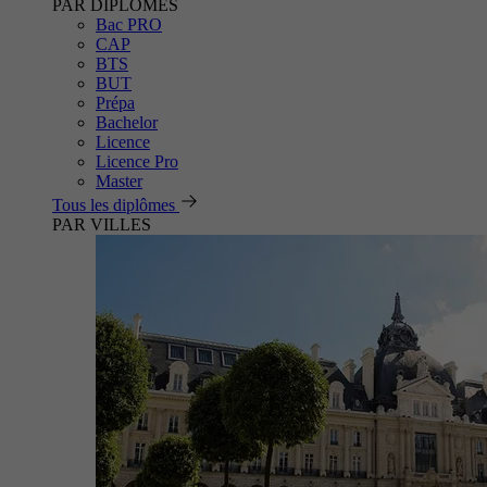
PAR DIPLÔMES
Bac PRO
CAP
BTS
BUT
Prépa
Bachelor
Licence
Licence Pro
Master
Tous les diplômes
PAR VILLES