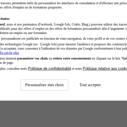
traceurs permettent enfin de personnaliser les interfaces de consultation et d'effectuer une prése
es offres d'emploi ou de formations proposées.
itaires
cord
, nous et nos partenaires (Facebook, Google Ads, Critéo, Bing,) pouvons utiliser des trace
blicités pour des offres d’emploi ou des offres de formations personnalisés afin d’augmenter v
dement un emploi ou une formation.
personnalisent ces publicités en fonction de votre navigation, de votre profil et de vos centres d
des technologies Google (ex : Google Ads) pour mesurer l'audience et proposer des contenus/pu
En acceptant, vous consentez à l'utilisation de vos données par Google conformément à leur poli
En savoir plus
 tout moment
paramétrer vos choix
ou
retirer votre consentement
en cliquant sur le lien "
Gér
as de page.
Politique de confidentialité
Politique relative aux cook
plus, consultez notre
et notre
Personnaliser mes choix
Tout accepter