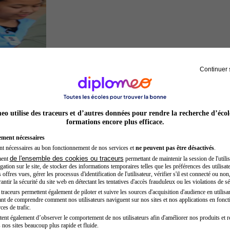
Continuer 
Secrétaire médicale
o utilise des traceurs et d’autres données pour rendre la recherche d’écol
formations encore plus efficace.
ement nécessaires
nt nécessaires au bon fonctionnement de nos services et
ne peuvent pas être désactivés
.
de l'ensemble des cookies ou traceurs
ment
permettant de maintenir la session de l'utilis
ation sur le site, de stocker des informations temporaires telles que les préférences des utilisate
offres vues, gérer les processus d'identification de l'utilisateur, vérifier s'il est connecté ou non,
ntir la sécurité du site web en détectant les tentatives d'accès frauduleux ou les violations de sé
raceurs permettent également de piloter et suivre les sources d'acquisition d'audience en utilisan
nt de comprendre comment nos utilisateurs naviguent sur nos sites et nos applications en fonct
Préparateur physique
ces de trafic.
tent également d’observer le comportement de nos utilisateurs afin d'améliorer nos produits et r
 nos sites beaucoup plus rapide et fluide.