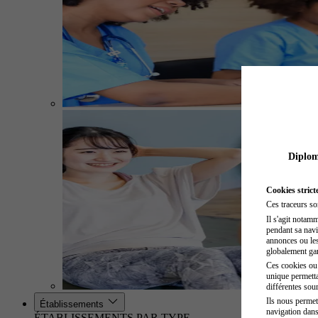
Diplome
Cookies strict
Ces traceurs so
Il s'agit notam
pendant sa navig
annonces ou les 
globalement gara
Ces cookies ou t
unique permetta
différentes sour
Ils nous permet
Établissements
navigation dans
ÉTABLISSEMENTS PAR TYPE