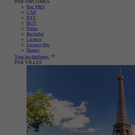
PAR DIPLÔMES
Bac PRO
CAP
BTS
BUT
Prépa
Bachelor
Licence
Licence Pro
Master
Tous les diplômes
PAR VILLES