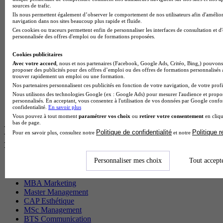
BTS Sam en alternance
sources de trafic.
Cap Fleuriste en alternance
Ils nous permettent également d’observer le comportement de nos utilisateurs afin d'amélior
BTS Sio en alternance
navigation dans nos sites beaucoup plus rapide et fluide.
MSc Marketing Digital en alternance
Ces cookies ou traceurs permettent enfin de personnaliser les interfaces de consultation et d
personnalisée des offres d'emploi ou de formations proposées.
BTS Gpme en alternance
Cap Electricien en alternance
Cookies publicitaires
BTS Gpn en alternance
Avec votre accord
, nous et nos partenaires (Facebook, Google Ads, Critéo, Bing,) pouvons 
BTS Domotique en alternance
proposer des publicités pour des offres d’emploi ou des offres de formations personnalisés
BAC Pro Agora en alternance
trouver rapidement un emploi ou une formation.
BTS Sta en alternance
Nos partenaires personnalisent ces publicités en fonction de votre navigation, de votre profil
BTS Iris en alternance
Nous utilisons des technologies Google (ex : Google Ads) pour mesurer l'audience et propos
BTS Tpl en alternance
personnalisés. En acceptant, vous consentez à l'utilisation de vos données par Google conf
confidentialité.
En savoir plus
BTS Ati en alternance
Vous pouvez à tout moment
paramétrer vos choix
ou
retirer votre consentement
en cliqu
bas de page.
Les diplômes par filière les plus
Politique de confidentialité
Politique 
Pour en savoir plus, consultez notre
et notre
recherchés
Personnaliser mes choix
Tout accept
CS Sport
Master Sport
MBA Marketing
Master Management
CAP Esthétique
MSc Management
BTS Communication