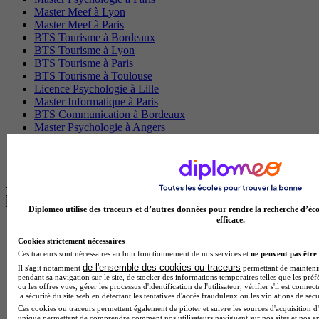
Master Meef à Lyon
Master Meef à Paris
BTS Tourisme à Bordeaux
BTS Tourisme à Lyon
BTS Tourisme à Paris
BTS Tourisme à Toulouse
Licence Psychologie à Lille
Master Informatique à Paris
BTS Communication à Bordeaux
Master Psychologie à Angers
BTS Communication à Lyon
BTS Ndrc à Lyon
Les intitulés de diplôme par alternance
les plus recherchés
Diplomeo utilise des traceurs et d’autres données pour rendre la recherche d’éco
efficace.
BTS Esf en alternance
Cookies strictement nécessaires
BTS Dietetique en alternance
Ces traceurs sont nécessaires au bon fonctionnement de nos services et
ne peuvent pas être 
BTS Mco en alternance
de l'ensemble des cookies ou traceurs
Il s'agit notamment
permettant de maintenir 
BTS Pi en alternance
pendant sa navigation sur le site, de stocker des informations temporaires telles que les préf
BTS Sp3s en alternance
ou les offres vues, gérer les processus d'identification de l'utilisateur, vérifier s'il est conn
Master CCA en alternance
la sécurité du site web en détectant les tentatives d'accès frauduleux ou les violations de sécu
BTS Ndrc en alternance
Ces cookies ou traceurs permettent également de piloter et suivre les sources d'acquisition d'
unique permettant de comprendre comment nos utilisateurs naviguent sur nos sites et nos ap