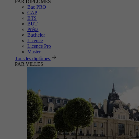
PAR DIPLÔMES
Bac PRO
CAP
BTS
BUT
Prépa
Bachelor
Licence
Licence Pro
Master
Tous les diplômes
PAR VILLES