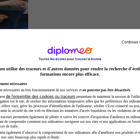
Continuer 
Auxiliaire de puériculture
o utilise des traceurs et d’autres données pour rendre la recherche d’écol
formations encore plus efficace.
ement nécessaires
nt nécessaires au bon fonctionnement de nos services et
ne peuvent pas être désactivés
.
de l'ensemble des cookies ou traceurs
ment
permettant de maintenir la session de l'utilis
ation sur le site, de stocker des informations temporaires telles que les préférences des utilisate
offres vues, gérer les processus d'identification de l'utilisateur, vérifier s'il est connecté ou non,
ntir la sécurité du site web en détectant les tentatives d'accès frauduleux ou les violations de sé
raceurs permettent également de piloter et suivre les sources d'acquisition d'audience en utilisan
nt de comprendre comment nos utilisateurs naviguent sur nos sites et nos applications en fonct
Juriste
ces de trafic.
tent également d’observer le comportement de nos utilisateurs afin d'améliorer nos produits et r
 nos sites beaucoup plus rapide et fluide.