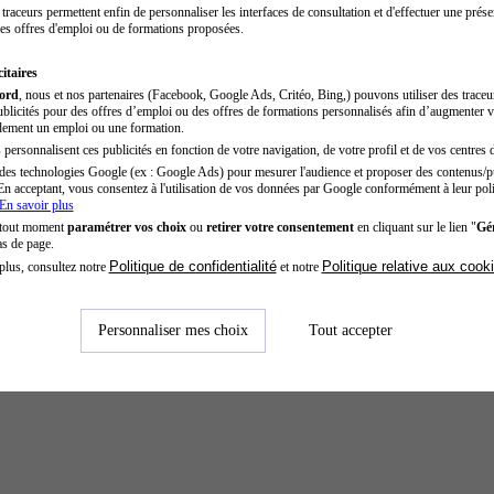
traceurs permettent enfin de personnaliser les interfaces de consultation et d'effectuer une prése
es offres d'emploi ou de formations proposées.
itaires
cord
, nous et nos partenaires (Facebook, Google Ads, Critéo, Bing,) pouvons utiliser des trace
blicités pour des offres d’emploi ou des offres de formations personnalisés afin d’augmenter v
dement un emploi ou une formation.
personnalisent ces publicités en fonction de votre navigation, de votre profil et de vos centres d
des technologies Google (ex : Google Ads) pour mesurer l'audience et proposer des contenus/pu
En acceptant, vous consentez à l'utilisation de vos données par Google conformément à leur poli
En savoir plus
 tout moment
paramétrer vos choix
ou
retirer votre consentement
en cliquant sur le lien "
Gér
as de page.
Politique de confidentialité
Politique relative aux cook
plus, consultez notre
et notre
Personnaliser mes choix
Tout accepter