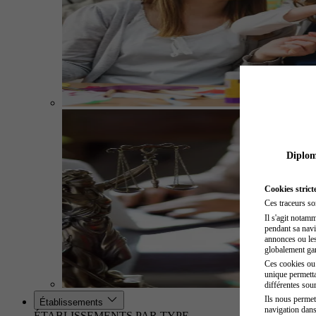
Diplome
Cookies strict
Ces traceurs so
Il s'agit notam
pendant sa navig
annonces ou les 
globalement gara
Ces cookies ou t
unique permetta
différentes sour
Ils nous permet
Établissements
navigation dans
ÉTABLISSEMENTS PAR TYPE