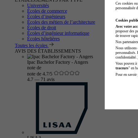
Ces cookies ou 
Universités
personnalisée d
Écoles de commerce
Écoles d’ingénieurs
Cookies public
Écoles des métiers de l’architecture
Avec votre ac
Écoles de droit
proposer des pu
Écoles d’ingénieur informatique
de trouver rapi
Écoles hôtelières
Nos partenaires 
Toutes les écoles
Nous utilisons 
AVIS DES ÉTABLISSEMENTS
personnalisés. 
confidentialité.
Ipac Bachelor Factory - Angers
Vous pouvez à
note de
traceurs
" en b
note de 4.7/5
Pour en savoir 
4.7
—
71 avis
LISAA