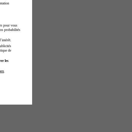
ntation
urs pour vous
os probabilités
’intérêt.
blicités
tique de
er les
ies
.