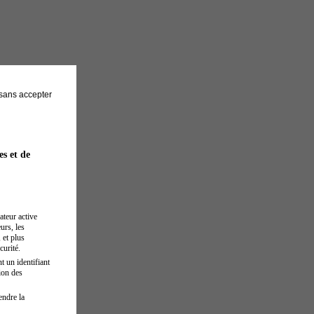
sans accepter
es et de
ateur active
urs, les
 et plus
curité.
t un identifiant
ion des
endre la