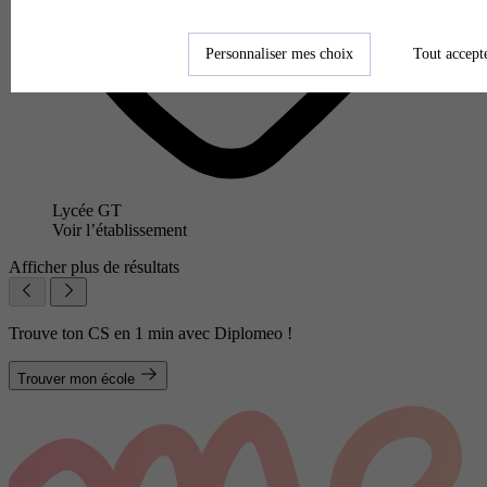
Personnaliser mes choix
Tout accept
Lycée GT
Voir l’établissement
Afficher plus de résultats
Trouve ton CS en 1 min avec Diplomeo !
Trouver mon école