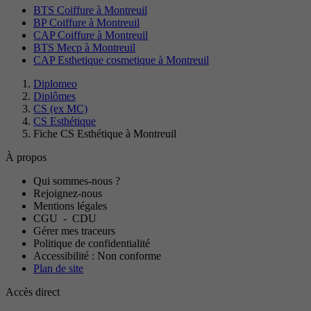
BTS Coiffure à Montreuil
BP Coiffure à Montreuil
CAP Coiffure à Montreuil
BTS Mecp à Montreuil
CAP Esthetique cosmetique à Montreuil
Diplomeo
Diplômes
CS (ex MC)
CS Esthétique
Fiche CS Esthétique à Montreuil
À propos
Qui sommes-nous ?
Rejoignez-nous
Mentions légales
CGU
-
CDU
Gérer mes traceurs
Politique de confidentialité
Accessibilité : Non conforme
Plan de site
Accès direct