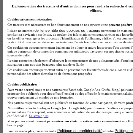
Diplomeo utilise des traceurs et d’autres données pour rendre la recherche d’éco
efficace.
Cookies strictement nécessaires
Ces traceurs sont nécessaires au bon fonctionnement de nos services et
ne peuvent pas être 
de l'ensemble des cookies ou traceurs
Il s'agit notamment
permettant de maintenir 
pendant sa navigation sur le site, de stocker des informations temporaires telles que les préf
ou les offres vues, gérer les processus d'identification de l'utilisateur, vérifier s'il est conn
la sécurité du site web en détectant les tentatives d'accès frauduleux ou les violations de sécu
Lycée Florian
Ces cookies ou traceurs permettent également de piloter et suivre les sources d'acquisition d'
unique permettant de comprendre comment nos utilisateurs naviguent sur nos sites et nos ap
sources de trafic.
Aucun avis
Ils nous permettent également d’observer le comportement de nos utilisateurs afin d'amélior
navigation dans nos sites beaucoup plus rapide et fluide.
Sceaux
Ces cookies ou traceurs permettent enfin de personnaliser les interfaces de consultation et d
personnalisée des offres d'emploi ou de formations proposées.
Cookies publicitaires
Avec votre accord
, nous et nos partenaires (Facebook, Google Ads, Critéo, Bing,) pouvons 
proposer des publicités pour des offres d’emploi ou des offres de formations personnalisés
trouver rapidement un emploi ou une formation.
Nos partenaires personnalisent ces publicités en fonction de votre navigation, de votre profil
Nous utilisons des technologies Google (ex : Google Ads) pour mesurer l'audience et propos
personnalisés. En acceptant, vous consentez à l'utilisation de vos données par Google conf
confidentialité.
En savoir plus
Vous pouvez à tout moment
paramétrer vos choix
ou
retirer votre consentement
en cliqu
bas de page.
Politique de confidentialité
Politique 
Pour en savoir plus, consultez notre
et notre