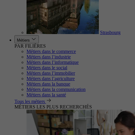
Strasbourg
Métiers
PAR FILIÈRES
Métiers dans le commerce
Métiers dans l’industrie
Métiers dans l’informatique
Métiers dans le social
Métiers dans l’immobilier
Métiers dans l’agriculture
Métiers dans la banque
Métiers dans la communication
Métiers dans la santé
Tous les métiers
MÉTIERS LES PLUS RECHERCHÉS