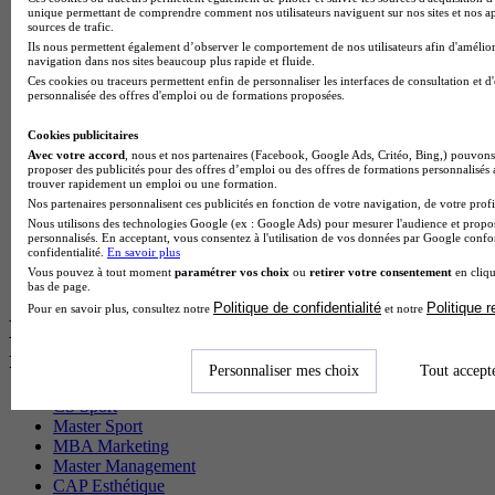
Master CCA en alternance
unique permettant de comprendre comment nos utilisateurs naviguent sur nos sites et nos ap
BTS Ndrc en alternance
sources de trafic.
BTS Sam en alternance
Ils nous permettent également d’observer le comportement de nos utilisateurs afin d'amélior
navigation dans nos sites beaucoup plus rapide et fluide.
Cap Fleuriste en alternance
Ces cookies ou traceurs permettent enfin de personnaliser les interfaces de consultation et d
BTS Sio en alternance
personnalisée des offres d'emploi ou de formations proposées.
MSc Marketing Digital en alternance
BTS Gpme en alternance
Cookies publicitaires
Cap Electricien en alternance
Avec votre accord
, nous et nos partenaires (Facebook, Google Ads, Critéo, Bing,) pouvons 
BTS Gpn en alternance
proposer des publicités pour des offres d’emploi ou des offres de formations personnalisés
BTS Domotique en alternance
trouver rapidement un emploi ou une formation.
BAC Pro Agora en alternance
Nos partenaires personnalisent ces publicités en fonction de votre navigation, de votre profil
BTS Sta en alternance
Nous utilisons des technologies Google (ex : Google Ads) pour mesurer l'audience et propos
personnalisés. En acceptant, vous consentez à l'utilisation de vos données par Google conf
BTS Iris en alternance
confidentialité.
En savoir plus
BTS Tpl en alternance
Vous pouvez à tout moment
paramétrer vos choix
ou
retirer votre consentement
en cliqu
BTS Ati en alternance
bas de page.
Politique de confidentialité
Politique 
Pour en savoir plus, consultez notre
et notre
Les diplômes par filière les plus
recherchés
Personnaliser mes choix
Tout accept
CS Sport
Master Sport
MBA Marketing
Master Management
CAP Esthétique