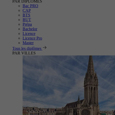
PAR DIPLÔMES
Bac PRO
CAP
BTS
BUT
Prépa
Bachelor
Licence
Licence Pro
Master
Tous les diplômes
PAR VILLES