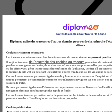
Diplomeo utilise des traceurs et d’autres données pour rendre la recherche d’éco
efficace.
Lycée professionnel
Cookies strictement nécessaires
Voir l’établissement
Ces traceurs sont nécessaires au bon fonctionnement de nos services et
ne peuvent pas être 
de l'ensemble des cookies ou traceurs
Il s'agit notamment
permettant de maintenir 
Afficher plus de résultats
pendant sa navigation sur le site, de stocker des informations temporaires telles que les préf
ou les offres vues, gérer les processus d'identification de l'utilisateur, vérifier s'il est conn
la sécurité du site web en détectant les tentatives d'accès frauduleux ou les violations de sécu
Ces cookies ou traceurs permettent également de piloter et suivre les sources d'acquisition d'
unique permettant de comprendre comment nos utilisateurs naviguent sur nos sites et nos ap
Trouve ton CS en 1 min avec Diplomeo !
sources de trafic.
Ils nous permettent également d’observer le comportement de nos utilisateurs afin d'amélior
navigation dans nos sites beaucoup plus rapide et fluide.
Trouver mon école
Ces cookies ou traceurs permettent enfin de personnaliser les interfaces de consultation et d
personnalisée des offres d'emploi ou de formations proposées.
Cookies publicitaires
Avec votre accord
, nous et nos partenaires (Facebook, Google Ads, Critéo, Bing,) pouvons 