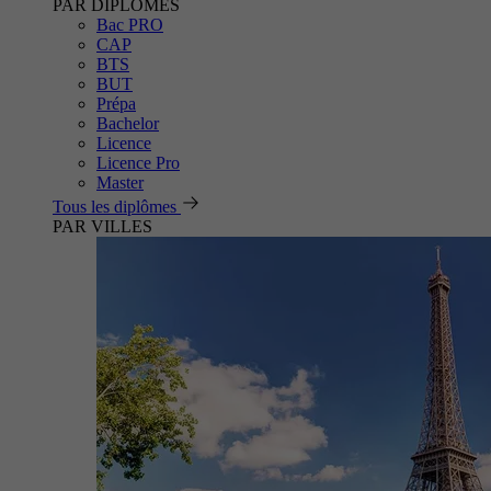
PAR DIPLÔMES
Bac PRO
CAP
BTS
BUT
Prépa
Bachelor
Licence
Licence Pro
Master
Tous les diplômes
PAR VILLES