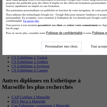
proposer des publicités pour des offres d’emploi ou des offres de formations personnalisés
trouver rapidement un emploi ou une formation.
Nos partenaires personnalisent ces publicités en fonction de votre navigation, de votre profil
Nous utilisons des technologies Google (ex : Google Ads) pour mesurer l'audience et propos
personnalisés. En acceptant, vous consentez à l'utilisation de vos données par Google conf
confidentialité.
En savoir plus
Vous pouvez à tout moment
paramétrer vos choix
ou
retirer votre consentement
en cliqu
bas de page.
Autres villes proches de Marseille où
Politique de confidentialité
Politique 
Pour en savoir plus, consultez notre
et notre
faire son CS Esthétique
Personnaliser mes choix
Tout accept
CS Esthétique à Montpellier
CS Esthétique à La Seyne-sur-Mer
CS Esthétique à Toulon
CS Esthétique à Antibes
CS Esthétique à Avignon
CS Esthétique à Cannes
Autres diplômes en Esthétique à
Marseille les plus recherchés
CAP Coiffure à Marseille
BTS Mecp à Marseille
Cap Esthetique cosmetique à Marseille