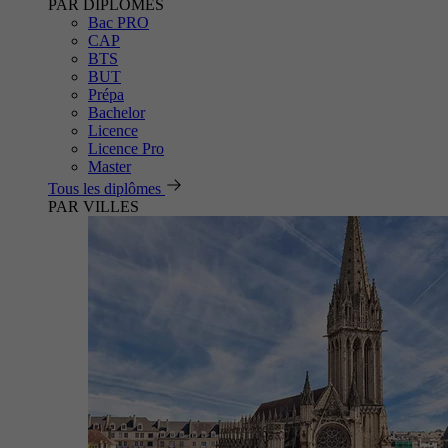
PAR DIPLÔMES
Bac PRO
CAP
BTS
BUT
Prépa
Bachelor
Licence
Licence Pro
Master
Tous les diplômes
PAR VILLES