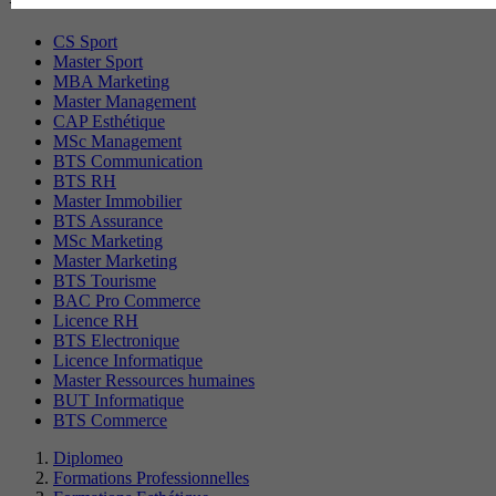
CS Sport
Master Sport
MBA Marketing
Master Management
CAP Esthétique
MSc Management
BTS Communication
BTS RH
Master Immobilier
BTS Assurance
MSc Marketing
Master Marketing
BTS Tourisme
BAC Pro Commerce
Licence RH
BTS Electronique
Licence Informatique
Master Ressources humaines
BUT Informatique
BTS Commerce
Diplomeo
Formations Professionnelles