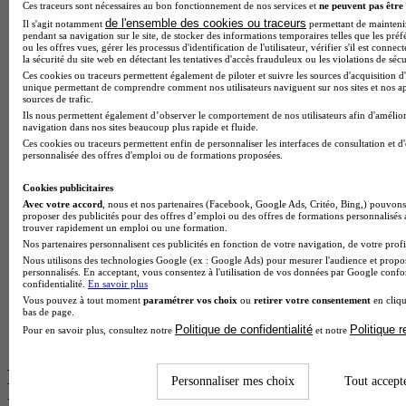
Ces traceurs sont nécessaires au bon fonctionnement de nos services et
ne peuvent pas être 
de l'ensemble des cookies ou traceurs
Il s'agit notamment
permettant de maintenir 
BTS Esf en alternance
pendant sa navigation sur le site, de stocker des informations temporaires telles que les préf
BTS Dietetique en alternance
ou les offres vues, gérer les processus d'identification de l'utilisateur, vérifier s'il est conn
la sécurité du site web en détectant les tentatives d'accès frauduleux ou les violations de sécu
BTS Mco en alternance
Ces cookies ou traceurs permettent également de piloter et suivre les sources d'acquisition d'
BTS Pi en alternance
unique permettant de comprendre comment nos utilisateurs naviguent sur nos sites et nos ap
BTS Sp3s en alternance
sources de trafic.
Master CCA en alternance
Ils nous permettent également d’observer le comportement de nos utilisateurs afin d'amélior
BTS Ndrc en alternance
navigation dans nos sites beaucoup plus rapide et fluide.
BTS Sam en alternance
Ces cookies ou traceurs permettent enfin de personnaliser les interfaces de consultation et d
personnalisée des offres d'emploi ou de formations proposées.
Cap Fleuriste en alternance
BTS Sio en alternance
Cookies publicitaires
MSc Marketing Digital en alternance
Avec votre accord
, nous et nos partenaires (Facebook, Google Ads, Critéo, Bing,) pouvons 
BTS Gpme en alternance
proposer des publicités pour des offres d’emploi ou des offres de formations personnalisés
Cap Electricien en alternance
trouver rapidement un emploi ou une formation.
BTS Gpn en alternance
Nos partenaires personnalisent ces publicités en fonction de votre navigation, de votre profil
BTS Domotique en alternance
Nous utilisons des technologies Google (ex : Google Ads) pour mesurer l'audience et propos
BAC Pro Agora en alternance
personnalisés. En acceptant, vous consentez à l'utilisation de vos données par Google conf
confidentialité.
En savoir plus
BTS Sta en alternance
Vous pouvez à tout moment
paramétrer vos choix
ou
retirer votre consentement
en cliqu
BTS Iris en alternance
bas de page.
BTS Tpl en alternance
Politique de confidentialité
Politique 
Pour en savoir plus, consultez notre
et notre
BTS Ati en alternance
Les diplômes par filière les plus
Personnaliser mes choix
Tout accept
recherchés