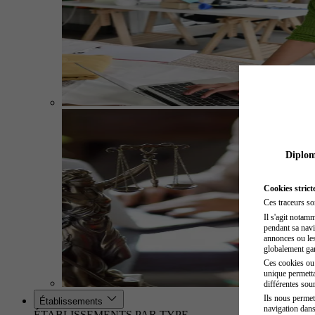
Diplome
Cookies strict
Ces traceurs so
Il s'agit notam
pendant sa navig
annonces ou les 
globalement gara
Ces cookies ou t
unique permetta
différentes sour
Ils nous permet
Établissements
navigation dans
ÉTABLISSEMENTS PAR TYPE