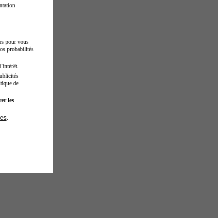
ntation
urs pour vous
os probabilités
’intérêt.
blicités
tique de
er les
ies
.