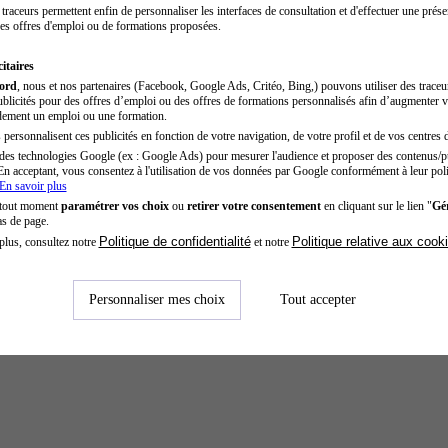
traceurs permettent enfin de personnaliser les interfaces de consultation et d'effectuer une prése
es offres d'emploi ou de formations proposées.
itaires
cord
, nous et nos partenaires (Facebook, Google Ads, Critéo, Bing,) pouvons utiliser des trace
blicités pour des offres d’emploi ou des offres de formations personnalisés afin d’augmenter v
dement un emploi ou une formation.
personnalisent ces publicités en fonction de votre navigation, de votre profil et de vos centres d
des technologies Google (ex : Google Ads) pour mesurer l'audience et proposer des contenus/pu
En acceptant, vous consentez à l'utilisation de vos données par Google conformément à leur poli
En savoir plus
 tout moment
paramétrer vos choix
ou
retirer votre consentement
en cliquant sur le lien "
Gér
as de page.
Politique de confidentialité
Politique relative aux cook
plus, consultez notre
et notre
Personnaliser mes choix
Tout accepter