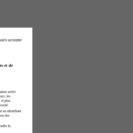
sans accepter
es et de
ateur active
urs, les
 et plus
curité.
t un identifiant
ion des
endre la