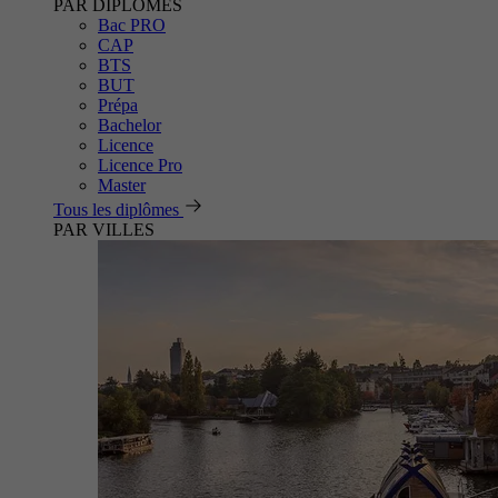
PAR DIPLÔMES
Bac PRO
CAP
BTS
BUT
Prépa
Bachelor
Licence
Licence Pro
Master
Tous les diplômes
PAR VILLES