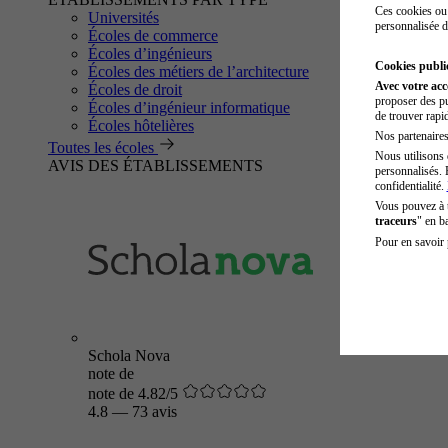
Ces cookies ou 
Universités
personnalisée d
Écoles de commerce
Écoles d’ingénieurs
Cookies public
Écoles des métiers de l’architecture
Avec votre ac
Écoles de droit
proposer des pu
Écoles d’ingénieur informatique
de trouver rapi
Écoles hôtelières
Nos partenaires 
Toutes les écoles
Nous utilisons 
AVIS DES ÉTABLISSEMENTS
personnalisés. 
confidentialité.
Vous pouvez à
traceurs
" en b
Pour en savoir 
Schola Nova
note de
note de 4.82/5
4.8
—
73 avis