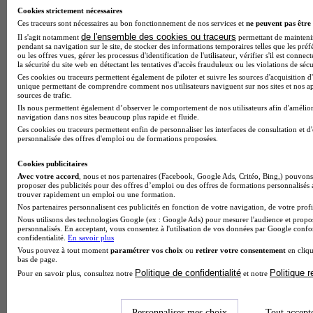
Cookies strictement nécessaires
Ces traceurs sont nécessaires au bon fonctionnement de nos services et
ne peuvent pas être 
de l'ensemble des cookies ou traceurs
Il s'agit notamment
permettant de maintenir 
pendant sa navigation sur le site, de stocker des informations temporaires telles que les préf
ou les offres vues, gérer les processus d'identification de l'utilisateur, vérifier s'il est conn
la sécurité du site web en détectant les tentatives d'accès frauduleux ou les violations de sécu
Ces cookies ou traceurs permettent également de piloter et suivre les sources d'acquisition d'
unique permettant de comprendre comment nos utilisateurs naviguent sur nos sites et nos ap
sources de trafic.
Ils nous permettent également d’observer le comportement de nos utilisateurs afin d'amélior
navigation dans nos sites beaucoup plus rapide et fluide.
Ces cookies ou traceurs permettent enfin de personnaliser les interfaces de consultation et d
personnalisée des offres d'emploi ou de formations proposées.
Cookies publicitaires
Avec votre accord
, nous et nos partenaires (Facebook, Google Ads, Critéo, Bing,) pouvons 
proposer des publicités pour des offres d’emploi ou des offres de formations personnalisés
trouver rapidement un emploi ou une formation.
AFTRAL - Rungis
Nos partenaires personnalisent ces publicités en fonction de votre navigation, de votre profil
4.6
Nous utilisons des technologies Google (ex : Google Ads) pour mesurer l'audience et propos
personnalisés. En acceptant, vous consentez à l'utilisation de vos données par Google conf
confidentialité.
11 avis
En savoir plus
Vous pouvez à tout moment
paramétrer vos choix
ou
retirer votre consentement
en cliqu
Rungis
bas de page.
Politique de confidentialité
Politique 
Pour en savoir plus, consultez notre
et notre
Personnaliser mes choix
Tout accept