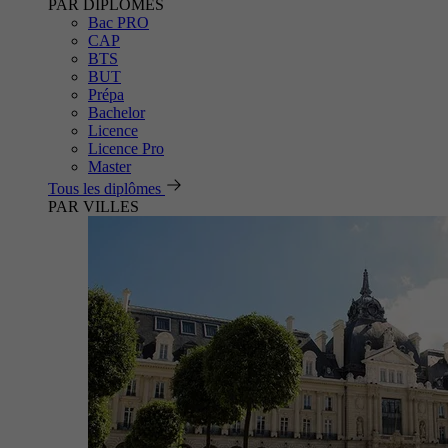
PAR DIPLÔMES
Bac PRO
CAP
BTS
BUT
Prépa
Bachelor
Licence
Licence Pro
Master
Tous les diplômes
PAR VILLES