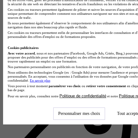
ou les offres vues, gérer les processus d'identification de l'utilisateur, vérifier s'il est conn
la sécurité du site web en détectant les tentatives d'accès frauduleux ou les violations de sécu
Ces cookies ou traceurs permettent également de piloter et suivre les sources d'acquisition d'
unique permettant de comprendre comment nos utilisateurs naviguent sur nos sites et nos ap
sources de trafic.
Ils nous permettent également d’observer le comportement de nos utilisateurs afin d'amélior
navigation dans nos sites beaucoup plus rapide et fluide.
Ces cookies ou traceurs permettent enfin de personnaliser les interfaces de consultation et d
personnalisée des offres d'emploi ou de formations proposées.
Cookies publicitaires
Avec votre accord
, nous et nos partenaires (Facebook, Google Ads, Critéo, Bing,) pouvons 
Lycée des métiers de l'automobile et du transport Château
proposer des publicités pour des offres d’emploi ou des offres de formations personnalisés
d'Épluches
trouver rapidement un emploi ou une formation.
Nos partenaires personnalisent ces publicités en fonction de votre navigation, de votre profil
Aucun avis
Nous utilisons des technologies Google (ex : Google Ads) pour mesurer l'audience et propos
personnalisés. En acceptant, vous consentez à l'utilisation de vos données par Google conf
Saint-Ouen-l'Aumône
confidentialité.
En savoir plus
Vous pouvez à tout moment
paramétrer vos choix
ou
retirer votre consentement
en cliqu
bas de page.
Politique de confidentialité
Politique 
Pour en savoir plus, consultez notre
et notre
Personnaliser mes choix
Tout accept